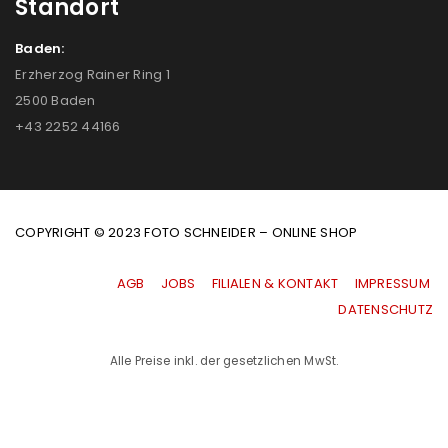
Standort
Baden:
Erzherzog Rainer Ring 1
2500 Baden
+43 2252 44166
COPYRIGHT © 2023 FOTO SCHNEIDER – ONLINE SHOP
AGB
|
JOBS
|
FILIALEN & KONTAKT
|
IMPRESSUM
|
DATENSCHUTZ
Alle Preise inkl. der gesetzlichen MwSt.