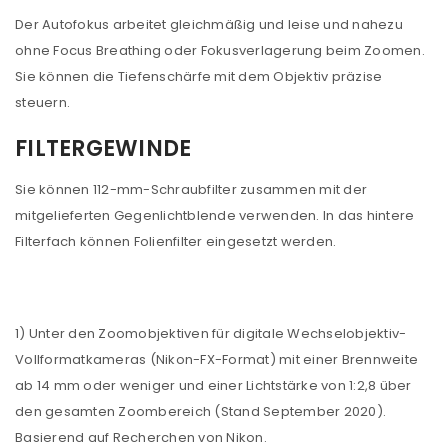
Der Autofokus arbeitet gleichmäßig und leise und nahezu
ohne Focus Breathing oder Fokusverlagerung beim Zoomen.
Sie können die Tiefenschärfe mit dem Objektiv präzise
steuern.
ANMELDEN
FILTERGEWINDE
Sie können 112-mm-Schraubfilter zusammen mit der
Benutzername oder E-Mail-Adresse
*
mitgelieferten Gegenlichtblende verwenden. In das hintere
Filterfach können Folienfilter eingesetzt werden.
Passwort
*
1) Unter den Zoomobjektiven für digitale Wechselobjektiv-
Vollformatkameras (Nikon-FX-Format) mit einer Brennweite
Anmeldeformular geschützt durch
WP Captcha
ab 14 mm oder weniger und einer Lichtstärke von 1:2,8 über
den gesamten Zoombereich (Stand September 2020).
Angemeldet bleiben
ANMELDEN
Basierend auf Recherchen von Nikon.