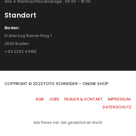
Alle 4 Weihnachtssamstage : 09:00 – 18:00
Standort
Baden:
Erzherzog Rainer Ring 1
2500 Baden
+43 2252 44166
COPYRIGHT © 2023 FOTO SCHNEIDER – ONLINE SHOP
AGB
|
JOBS
|
FILIALEN & KONTAKT
|
IMPRESSUM
|
DATENSCHUTZ
Alle Preise inkl. der gesetzlichen MwSt.