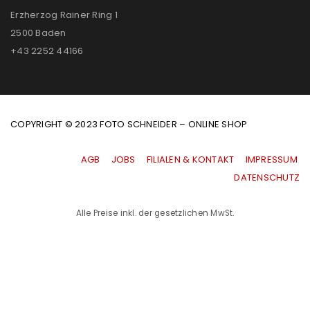
Erzherzog Rainer Ring 1
2500 Baden
+43 2252 44166
COPYRIGHT © 2023 FOTO SCHNEIDER – ONLINE SHOP
AGB
|
JOBS
|
FILIALEN & KONTAKT
|
IMPRESSUM
|
DATENSCHUTZ
Alle Preise inkl. der gesetzlichen MwSt.