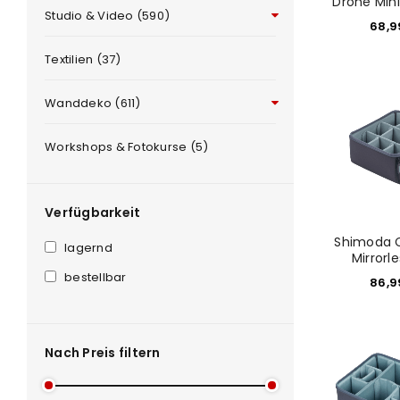
Drone Min
Studio & Video (590)
68,
Textilien (37)
Wanddeko (611)
ANMELDEN
Workshops & Fotokurse (5)
Benutzername oder E-Mail-Adre
Verfügbarkeit
Shimoda C
lagernd
Mirrorl
Passwort
*
bestellbar
86,
Nach Preis filtern
Anmeldeformular geschü
ANMELDEN