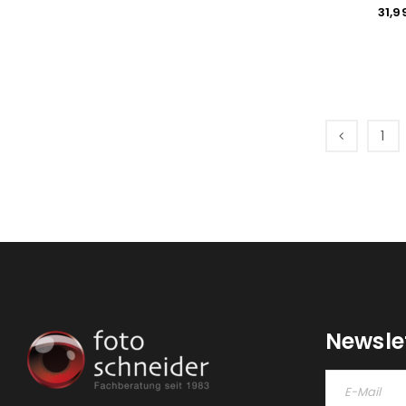
31,9
1
Newsle