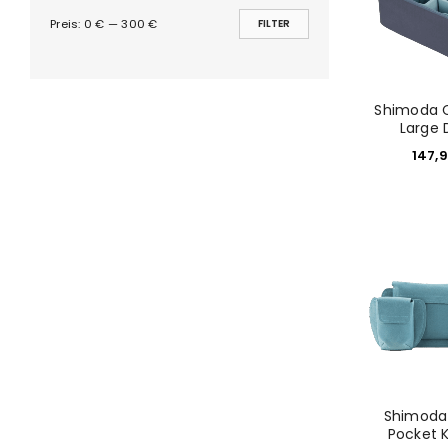
Preis:
0 €
—
300 €
FILTER
PASSWORT VERGESSEN?
Shimoda C
Large 
147,
Shimoda 
Pocket K