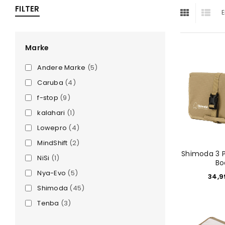
FILTER
E
ra
era
Marke
Andere Marke
(5)
amera
Caruba
(4)
f-stop
(9)
kalahari
(1)
Lowepro
(4)
MindShift
(2)
Shimoda 3 
NiSi
(1)
Bo
Nya-Evo
(5)
34,
Shimoda
(45)
Tenba
(3)