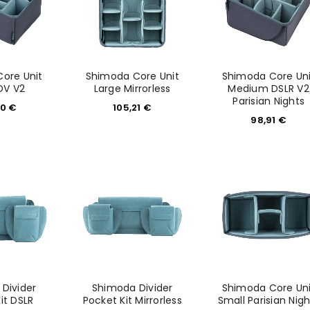
Ich stimme zu
Ja, ich möchte ein Kunden
Datenschutzerklärung
.
*
ore Unit
Shimoda Core Unit
Shimoda Core Uni
DV V2
Large Mirrorless
Medium DSLR V2
Parisian Nights
REGISTRIEREN
90
€
105,21
€
98,91
€
Divider
Shimoda Divider
Shimoda Core Uni
it DSLR
Pocket Kit Mirrorless
Small Parisian Nigh