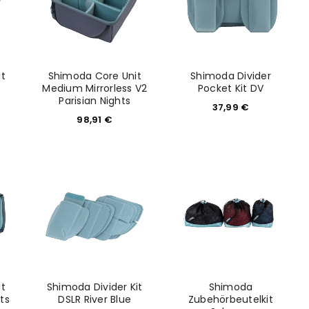
konto eröffnen und akzeptiere die
t
Shimoda Core Unit
Shimoda Divider
Medium Mirrorless V2
Pocket Kit DV
Parisian Nights
37,99
€
98,91
€
t
Shimoda Divider Kit
Shimoda
ts
DSLR River Blue
Zubehörbeutelkit