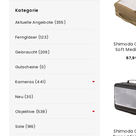
Kategorie
Aktuelle Angebote (355)
Ferngläser (123)
Shimoda C
Soft Med
Gebraucht (209)
67,
Gutscheine (0)
e
Kameras (441)
Neu (30)
Objektive (538)
Sale (186)
Shimoda C