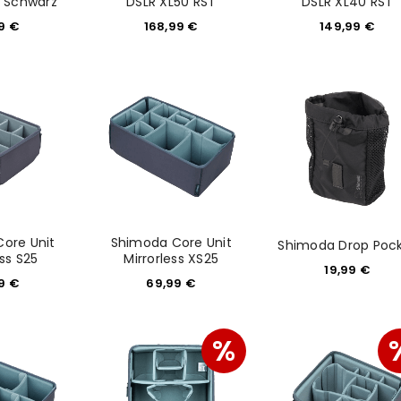
i Schwarz
DSLR XL50 RST
DSLR XL40 RST
99
€
168,99
€
149,99
€
REGISTRIEREN
sse
*
E-Mail-Adresse
*
ore Unit
Shimoda Core Unit
Shimoda Drop Poc
ess S25
Mirrorless XS25
19,99
€
Ein Link zum Erstellen eines n
99
€
69,99
€
Mail-Adresse gesendet.
NEWSLETTER ABONNIEREN
%
tzt durch
WP Captcha
Please select all the ways you 
Angemeldet bleiben