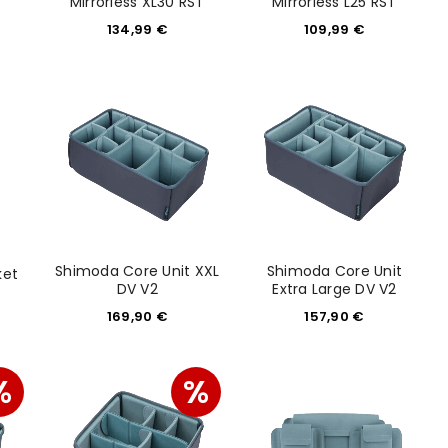
Mirrorless XL30 RST
Mirrorless L25 RST
134,99
€
109,99
€
Shimoda Core Unit XXL
Shimoda Core Unit
ket
DV V2
Extra Large DV V2
euen Passworts wird an deine E-
169,90
€
157,90
€
%
%
would like to hear from us