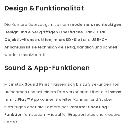
Design & Funktionalität
Die Kamera überzeugt mit einem
modernen, rechteckigen
Design
und einer
griffigen Oberfläche
. Dank
Dual-
ANMELDEN
Objektiv-Konstruktion
,
microSD-Slot
und
USB-C-
Anschluss
ist sie technisch vielseitig, handlich und schnell
Benutzername oder E-Mail-Adresse
*
wieder einsatzbereit.
Sound & App-Funktionen
Passwort
*
Mit
instax Sound Print™
lassen sich bis zu 3 Sekunden Ton
aufnehmen und mit einem Foto verknüpfen. Über die
instax
mini LiPlay™ App
können Sie Filter, Rahmen und Sticker
hinzufügen oder die Kamera per
Remote-Shooting-
Anmeldeformular geschützt durch
WP Captcha
Funktion
fernsteuern – ideal für Gruppenfotos und kreative
Angemeldet bleiben
ANMELDEN
Selfies.