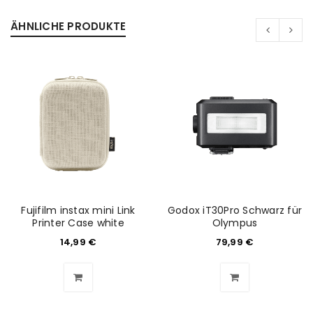
PASSWORT VERGESSEN?
ÄHNLICHE PRODUKTE
REGISTRIEREN
E-Mail-Adresse
*
Ein Link zum Erstellen eines neuen Passworts wird an
deine E-Mail-Adresse gesendet.
Fujifilm instax mini Link
Godox iT30Pro Schwarz für
NEWSLETTER ABONNIEREN
Printer Case white
Olympus
14,99
€
79,99
€
Please select all the ways you would like to hear from
us
Ich stimme zu