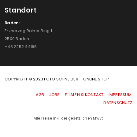
Standort
Baden:
Erzherzog Rainer Ring 1
2500 Baden
+43 2252 44166
COPYRIGHT © 2023 FOTO SCHNEIDER – ONLINE SHOP
AGB
|
JOBS
|
FILIALEN & KONTAKT
|
IMPRESSUM
|
DATENSCHUTZ
Alle Preise inkl. der gesetzlichen MwSt.