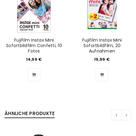
Anmeldeformular geschützt durch
WP Captcha
Angemeldet bleiben
ANMELDEN
Fujifilm Instax Mini
Fujifilm Instax Mini
Sofortbildfilm Confetti, 10
Sofortbildfilm, 20
Fotos
Aufnahmen
PASSWORT VERGESSEN?
14,99
€
19,99
€
REGISTRIEREN
E-Mail-Adresse
*
ÄHNLICHE PRODUKTE
Ein Link zum Erstellen eines neuen Passworts wird an
deine E-Mail-Adresse gesendet.