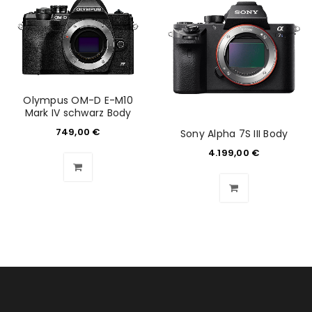
NEWSLETTER ABONNIEREN
Please select all the ways you would like to hear from
us
Ich stimme zu
Olympus OM-D E-M10
Mark IV schwarz Body
Ja, ich möchte ein Kundenkonto eröffnen und
749,00
€
Sony Alpha 7S III Body
akzeptiere die
Datenschutzerklärung
.
*
4.199,00
€
REGISTRIEREN