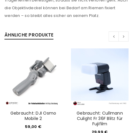
Trageriemen befestigen, sodass sie nicht verloren geht. Auch
ANMELDEN
die Objektivdeckel können bei Bedarf am Riemen fixiert
werden – so bleibt alles sicher an seinem Platz.
PASSWORT VERGESSEN?
ÄHNLICHE PRODUKTE
REGISTRIEREN
E-Mail-Adresse
*
Ein Link zum Erstellen eines neuen Passworts wird an
deine E-Mail-Adresse gesendet.
NEWSLETTER ABONNIEREN
Gebraucht: DJI Osmo
Gebraucht: Cullmann
Please select all the ways you would like to hear from
Mobile 2
Culight Fr 36F Blitz für
us
Fujifilm
59,00
€
29,99
€