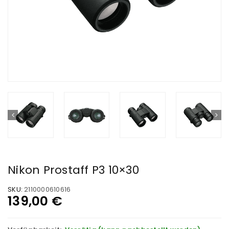
Nikon Prostaff P3 10×30
SKU:
2110000610616
139,00
€