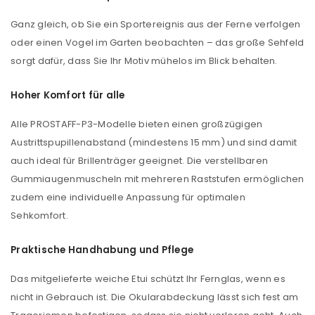
Ganz gleich, ob Sie ein Sportereignis aus der Ferne verfolgen
oder einen Vogel im Garten beobachten – das große Sehfeld
sorgt dafür, dass Sie Ihr Motiv mühelos im Blick behalten.
Hoher Komfort für alle
ANMELDEN
Alle PROSTAFF-P3-Modelle bieten einen großzügigen
Austrittspupillenabstand (mindestens 15 mm) und sind damit
Benutzername oder E-Mail-Adresse
*
auch ideal für Brillenträger geeignet. Die verstellbaren
Gummiaugenmuscheln mit mehreren Raststufen ermöglichen
zudem eine individuelle Anpassung für optimalen
Passwort
*
Sehkomfort.
Praktische Handhabung und Pflege
Das mitgelieferte weiche Etui schützt Ihr Fernglas, wenn es
Anmeldeformular geschützt durch
WP Captcha
nicht in Gebrauch ist. Die Okularabdeckung lässt sich fest am
Angemeldet bleiben