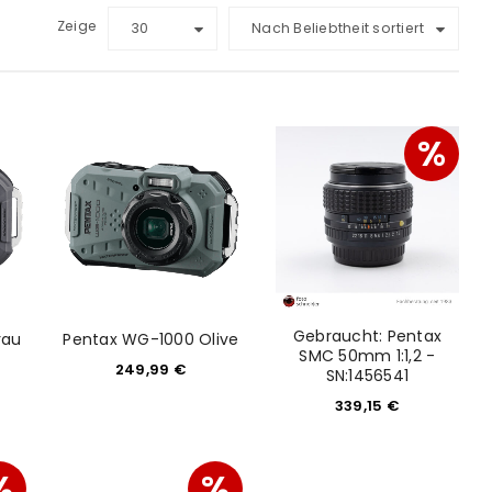
Zeige
30
Nach Beliebtheit sortiert
%
Gebraucht: Pentax
rau
Pentax WG-1000 Olive
SMC 50mm 1:1,2 -
249,99
€
SN:1456541
339,15
€
%
%