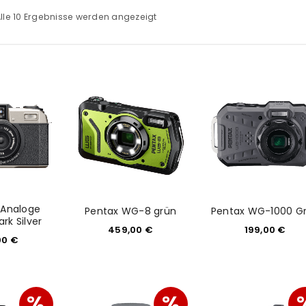
lle 10 Ergebnisse werden angezeigt
 Analoge
Pentax WG-8 grün
Pentax WG-1000 G
rk Silver
459,00
€
199,00
€
00
€
%
%