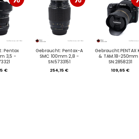
REGISTRIEREN
: Pentax
Gebraucht: Pentax-A
Gebraucht:PENTAX 
m 3,5 -
SMC 100mm 2,8 -
& TAM.18-250mm
73321
SN:5733151
SN:2858231
sse
*
E-Mail-Adresse
*
15
€
254,15
€
109,65
€
Ein Link zum Erstellen eines n
Mail-Adresse gesendet.
NEWSLETTER ABONNIEREN
tzt durch
WP Captcha
Please select all the ways you 
Angemeldet bleiben