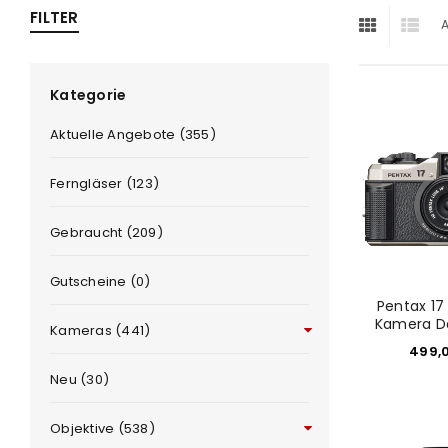
FILTER
A
ra
era
Kategorie
Aktuelle Angebote (355)
amera
Ferngläser (123)
Gebraucht (209)
Gutscheine (0)
Pentax 17
Kamera Da
Kameras (441)
499,
Neu (30)
Objektive (538)