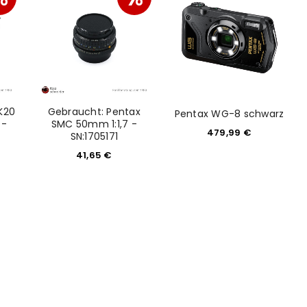
K20
Gebraucht: Pentax
Pentax WG-8 schwarz
 -
SMC 50mm 1:1,7 -
479,99
€
SN:1705171
41,65
€
euen Passworts wird an deine E-
would like to hear from us