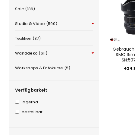
Sale (186)
Studio & Video (590)
Textilien (37)
ANMELDEN
Gebraucht
Wanddeko (611)
SMC 15m
SN:50
Benutzername oder E-Mail-Adre
Workshops & Fotokurse (5)
424,
e
Passwort
*
Verfügbarkeit
lagernd
bestellbar
Anmeldeformular geschü
ANMELDEN