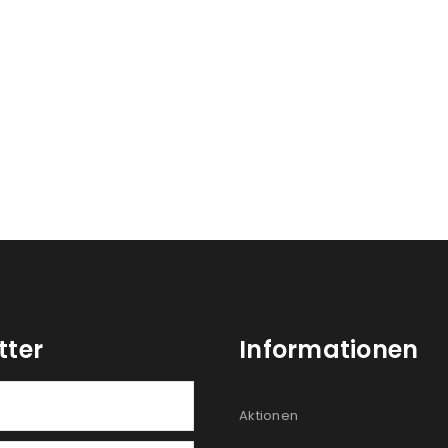
Ich stimme zu
Ja, ich möchte ein Kunden
Datenschutzerklärung
.
*
REGISTRIEREN
tter
Informationen
Aktionen