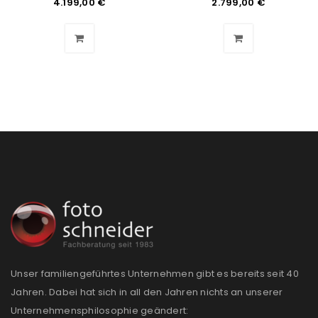
4.199,00
€
2.799,00
€
Benutzername oder E-Mail-Adresse
*
Passwort
*
Anmeldeformular geschützt durch
WP Captcha
Angemeldet bleiben
ANMELDEN
PASSWORT VERGESSEN?
REGISTRIEREN
Unser familiengeführtes Unternehmen gibt es bereits seit 40
Jahren. Dabei hat sich in all den Jahren nichts an unserer
E-Mail-Adresse
*
Unternehmensphilosophie geändert: