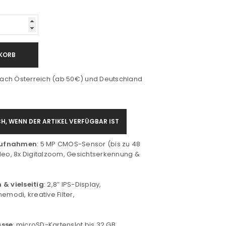
KORB
ach Österreich (ab 50€) und Deutschland
H, WENN DER ARTIKEL VERFÜGBAR IST
Aufnahmen
: 5 MP CMOS-Sensor (bis zu 48
ideo, 8x Digitalzoom, Gesichtserkennung &
 & vielseitig
: 2,8″ IPS-Display,
modi, kreative Filter,
üsse
: microSD-Kartenslot bis 32 GB,