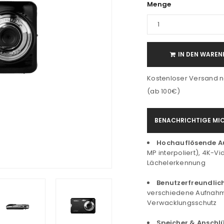
Menge
IN DEN WAREN
Kostenloser Versand n
(ab 100€)
BENACHRICHTIGE MIC
Hochauflösende 
MP interpoliert), 4K-V
Lächelerkennung
Benutzerfreundlich
verschiedene Aufnahme
Verwacklungsschutz
Speicher & Anschl