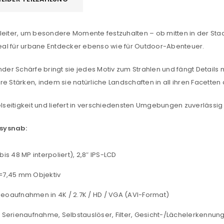
leiter, um besondere Momente festzuhalten – ob mitten in der Stadt
ideal für urbane Entdecker ebenso wie für Outdoor-Abenteuer.
r Schärfe bringt sie jedes Motiv zum Strahlen und fängt Details m
e Stärken, indem sie natürliche Landschaften in all ihren Facetten 
elseitigkeit und liefert in verschiedensten Umgebungen zuverlässi
sysnab:
REGISTRIEREN
s 48 MP interpoliert), 2,8″ IPS-LCD
sse
*
E-Mail-Adresse
*
f=7,45 mm Objektiv
deoaufnahmen in 4K / 2.7K / HD / VGA (AVI-Format)
Ein Link zum Erstellen eines n
Serienaufnahme, Selbstauslöser, Filter, Gesicht-/Lächelerkennun
Mail-Adresse gesendet.