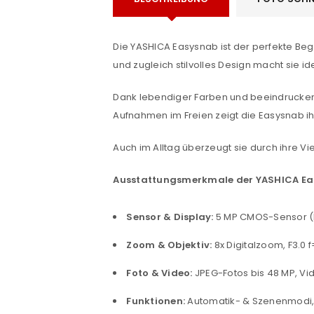
Die YASHICA Easysnab ist der perfekte Beg
und zugleich stilvolles Design macht sie 
Dank lebendiger Farben und beeindruckende
Aufnahmen im Freien zeigt die Easysnab ihr
Auch im Alltag überzeugt sie durch ihre Vi
Ausstattungsmerkmale der YASHICA Ea
ANMELDEN
Sensor & Display:
5 MP CMOS-Sensor (bi
Benutzername oder E-Mail-Adre
Zoom & Objektiv:
8x Digitalzoom, F3.0 
Foto & Video:
JPEG-Fotos bis 48 MP, Vi
Passwort
*
Funktionen:
Automatik- & Szenenmodi, 