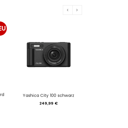
EU
rd
Yashica City 100 schwarz
Yashica DigiMate
249,99
€
65,0