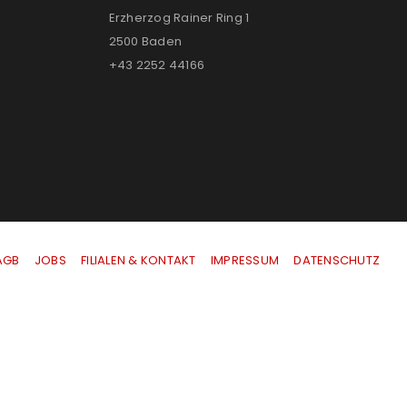
Erzherzog Rainer Ring 1
2500 Baden
+43 2252 44166
AGB
|
JOBS
|
FILIALEN & KONTAKT
|
IMPRESSUM
|
DATENSCHUTZ