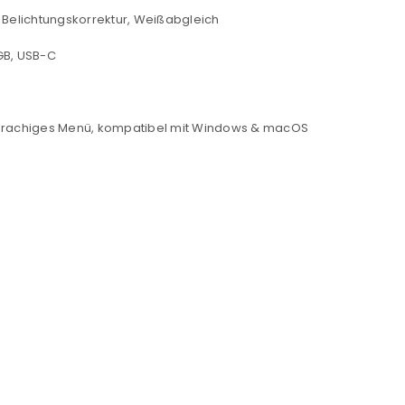
 Belichtungskorrektur, Weißabgleich
NEWSLETTER ABONNIEREN
tzt durch
WP Captcha
GB, USB-C
Please select all the ways you 
Angemeldet bleiben
Ich stimme zu
hrsprachiges Menü, kompatibel mit Windows & macOS
Ja, ich möchte ein Kunden
Datenschutzerklärung
.
*
REGISTRIEREN