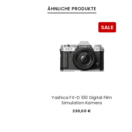
ÄHNLICHE PRODUKTE
SALE
Yashica FX-D 100 Digital Film
0 Hello Kitty pink
Simulation Kamera
39,99
€
230,00
€