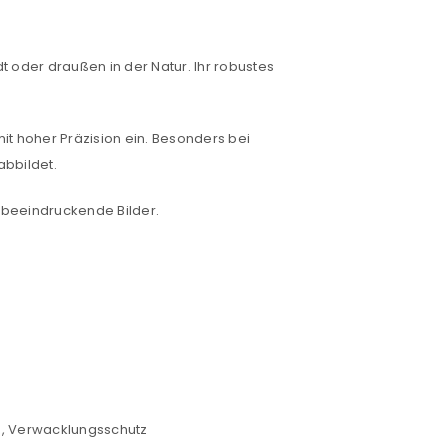
 oder draußen in der Natur. Ihr robustes
it hoher Präzision ein. Besonders bei
abbildet.
g beeindruckende Bilder.
euen Passworts wird an deine E-
g, Verwacklungsschutz