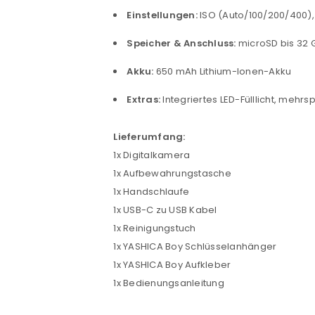
Einstellungen:
ISO (Auto/100/200/400),
Anmeldeformular geschü
Speicher & Anschluss:
microSD bis 32 
ANMELDEN
Akku:
650 mAh Lithium-Ionen-Akku
Extras:
Integriertes LED-Fülllicht, me
PASSWORT VERGESSEN?
Lieferumfang:
1x Digitalkamera
1x Aufbewahrungstasche
1x Handschlaufe
1x USB-C zu USB Kabel
1x Reinigungstuch
1x YASHICA Boy Schlüsselanhänger
1x YASHICA Boy Aufkleber
1x Bedienungsanleitung