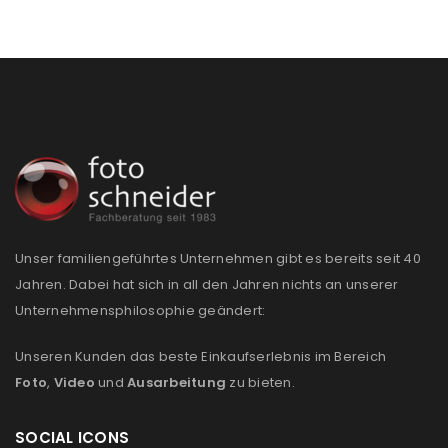
PASSWORT VERGESSEN?
REGISTRIEREN
E-Mail-Adresse
*
Ein Link zum Erstellen eines neuen Passworts wird an
deine E-Mail-Adresse gesendet.
Unser familiengeführtes Unternehmen gibt es bereits seit 40
Jahren. Dabei hat sich in all den Jahren nichts an unserer
NEWSLETTER ABONNIEREN
Unternehmensphilosophie geändert:
Please select all the ways you would like to hear from
Unseren Kunden das beste Einkaufserlebnis im Bereich
us
Foto
,
Video
und
Ausarbeitung
zu bieten.
Ich stimme zu
SOCIAL ICONS