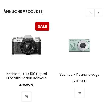
ÄHNLICHE PRODUKTE
SALE
ANMELDEN
Benutzername oder E-Mail-Adresse
*
Passwort
*
Yashica FX-D 100 Digital
Yashica x Peanuts sage
Film Simulation Kamera
129,99
€
230,00
€
Anmeldeformular geschützt durch
WP Captcha
Angemeldet bleiben
ANMELDEN