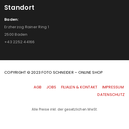
Standort
Baden:
Erzherzog Rainer Ring 1
2500 Baden
+43 2252 44166
COPYRIGHT © 2023 FOTO SCHNEIDER – ONLINE SHOP
AGB
|
JOBS
|
FILIALEN & KONTAKT
|
IMPRESSUM
|
DATENSCHUTZ
Alle Preise inkl. der gesetzlichen MwSt.