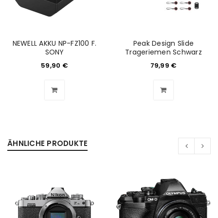
Anmeldeformular geschützt durch
WP Captcha
Angemeldet bleiben
NEWELL AKKU NP-FZ100 F.
Peak Design Slide
ANMELDEN
SONY
Trageriemen Schwarz
59,90
€
79,99
€
PASSWORT VERGESSEN?
REGISTRIEREN
E-Mail-Adresse
*
ÄHNLICHE PRODUKTE
Ein Link zum Erstellen eines neuen Passworts wird an
deine E-Mail-Adresse gesendet.
NEWSLETTER ABONNIEREN