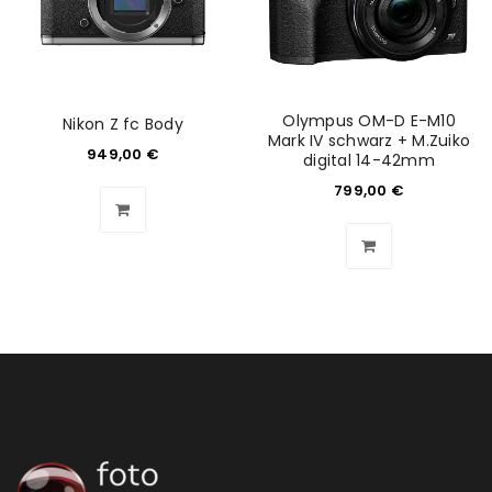
Please select all the ways you would like to hear from
us
Ich stimme zu
Olympus OM-D E-M10
Nikon Z fc Body
Mark IV schwarz + M.Zuiko
949,00
€
digital 14-42mm
Ja, ich möchte ein Kundenkonto eröffnen und
799,00
€
akzeptiere die
Datenschutzerklärung
.
*
REGISTRIEREN