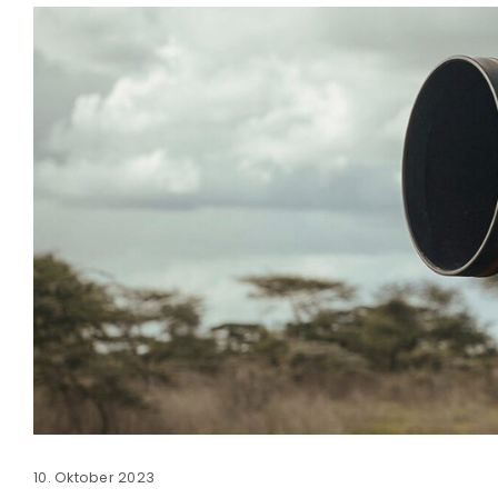
ra
era
amera
10. Oktober 2023