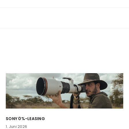
Ein Link zum Erstellen eines n
Mail-Adresse gesendet.
NEWSLETTER ABONNIEREN
tzt durch
WP Captcha
Please select all the ways you 
Angemeldet bleiben
Ich stimme zu
Ja, ich möchte ein Kunden
Datenschutzerklärung
.
*
REGISTRIEREN
SONY 0%-LEASING
1. Juni 2026