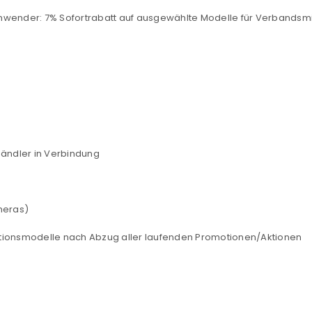
le Anwender: 7% Sofortrabatt auf ausgewählte Modelle für Verbandsmi
Händler in Verbindung
meras)
ktionsmodelle nach Abzug aller laufenden Promotionen/Aktionen
REGISTRIEREN
sse
*
E-Mail-Adresse
*