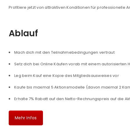
Profitiere jetzt von attraktiven Konditionen für professionel
Ablauf
Mach dich mit den Teilnahmebedingungen vertraut
Setz dich bei Online Käufen vorab mit einem autorisierten 
e
Leg beim Kauf eine Kopie des Mitgliedsausweises vor
Kaufe bis maximal 5 Aktionsmodelle (davon maximal 2 Ka
Erhalte 7% Rabatt auf den Netto-Rechnungspreis auf die A
ANMELDEN
Mehr Infos
Benutzername oder E-Mail-Adre