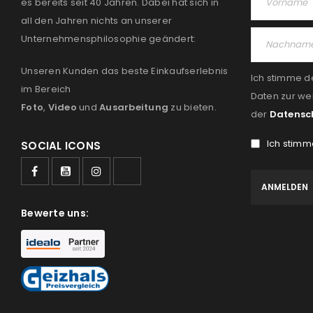
es bereits seit 40 Jahren. Dabei hat sich in
all den Jahren nichts an unserer
Unternehmensphilosophie geändert:
Unseren Kunden das beste Einkaufserlebnis
Ich stimme d
im Bereich
Daten zur we
Foto
,
Video
und
Ausarbeitung
zu bieten.
der
Datensc
Ich stimm
SOCIAL ICONS
Bewerte uns: