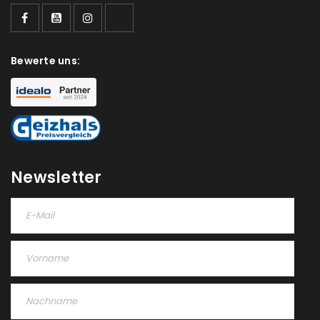
Ein Link zum Erstellen eines neuen Passworts wird an
deine E-Mail-Adresse gesendet.
NEWSLETTER ABONNIEREN
Bewerte uns:
Please select all the ways you would like to hear from
us
Ich stimme zu
Ja, ich möchte ein Kundenkonto eröffnen und
Newsletter
akzeptiere die
Datenschutzerklärung
.
*
REGISTRIEREN