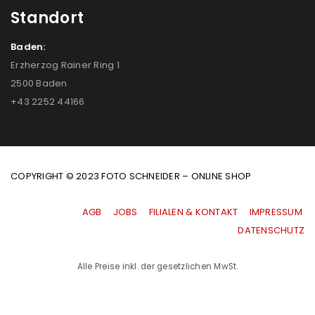
Standort
Baden:
Erzherzog Rainer Ring 1
2500 Baden
+43 2252 44166
COPYRIGHT © 2023 FOTO SCHNEIDER – ONLINE SHOP
AGB
|
JOBS
|
FILIALEN & KONTAKT
|
IMPRESSUM
|
DATENSCHUTZ
Alle Preise inkl. der gesetzlichen MwSt.