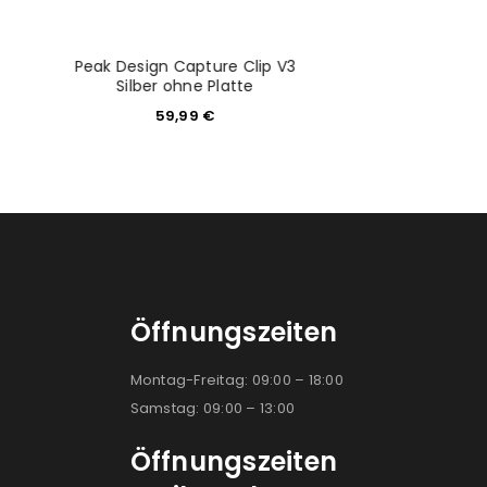
Peak Design Capture Clip V3
Peak Design
Silber ohne Platte
Handschlauf
59,99
€
59,9
Öffnungszeiten
Montag-Freitag: 09:00 – 18:00
Samstag: 09:00 – 13:00
Öffnungszeiten