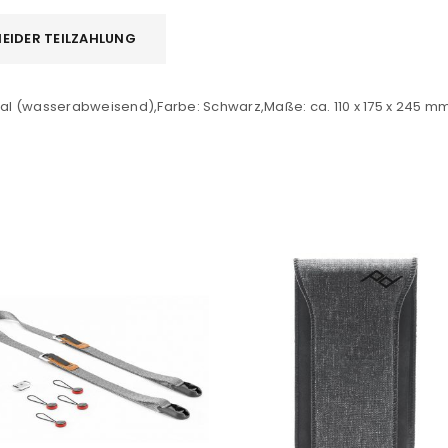
EIDER TEILZAHLUNG
Ein Link zum Erstellen eines n
Mail-Adresse gesendet.
rial (wasserabweisend),Farbe: Schwarz,Maße: ca. 110 x 175 x 245 m
NEWSLETTER ABONNIEREN
tzt durch
WP Captcha
Please select all the ways you 
Angemeldet bleiben
Ich stimme zu
Ja, ich möchte ein Kunden
Datenschutzerklärung
.
*
REGISTRIEREN