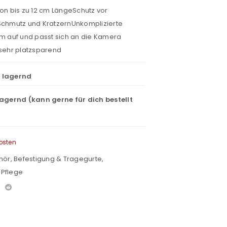
von bis zu 12 cm LängeSchutz vor
 Schmutz und KratzernUnkomplizierte
 auf und passt sich an die Kamera
ehr platzsparend
t lagernd
lagernd (kann gerne für dich bestellt
osten
hör
,
Befestigung & Tragegurte
,
 Pflege