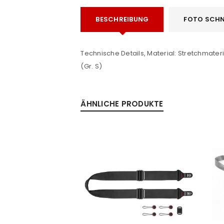
BESCHREIBUNG
FOTO SCHN
Passwort
*
Technische Details, Material: Stretchmate
(Gr. S)
Anmeldeformular geschü
ANMELDEN
ÄHNLICHE PRODUKTE
PASSWORT VERGESSEN?