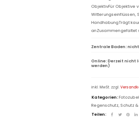
ObjektivFür Objektive 
Witterungseinflüssen,
HandhabungTrägt kaum
anZusammengefaltet s
Zentrale Baden:
nich
Online:
Derzeit nicht 
werden)
inkl. MwSt.
zzgl.
Versandk
Kategorien:
Fotozube
Regenschutz
,
Schutz &
REGISTRIEREN
Teilen:
sse
*
E-Mail-Adresse
*