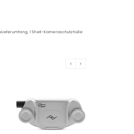
euen Passworts wird an deine E-
mLieferumfang, 1 Shell-Kameraschutzhülle
would like to hear from us
konto eröffnen und akzeptiere die