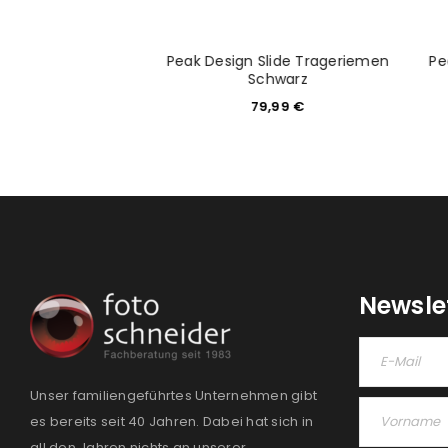
Leash Kameragurt
Peak Design Slide Trageriemen
Pe
dnight
Schwarz
9,99
€
79,99
€
Newsle
Unser familiengeführtes Unternehmen gibt
es bereits seit 40 Jahren. Dabei hat sich in
all den Jahren nichts an unserer