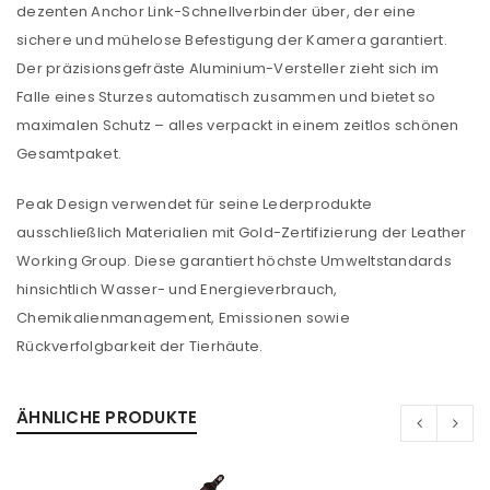
dezenten Anchor Link-Schnellverbinder über, der eine
sichere und mühelose Befestigung der Kamera garantiert.
Der präzisionsgefräste Aluminium-Versteller zieht sich im
Falle eines Sturzes automatisch zusammen und bietet so
Anmeldeformular geschützt durch
WP Captcha
maximalen Schutz – alles verpackt in einem zeitlos schönen
Angemeldet bleiben
ANMELDEN
Gesamtpaket.
Peak Design verwendet für seine Lederprodukte
PASSWORT VERGESSEN?
ausschließlich Materialien mit Gold-Zertifizierung der Leather
Working Group. Diese garantiert höchste Umweltstandards
REGISTRIEREN
hinsichtlich Wasser- und Energieverbrauch,
Chemikalienmanagement, Emissionen sowie
Rückverfolgbarkeit der Tierhäute.
E-Mail-Adresse
*
ÄHNLICHE PRODUKTE
Ein Link zum Erstellen eines neuen Passworts wird an
deine E-Mail-Adresse gesendet.