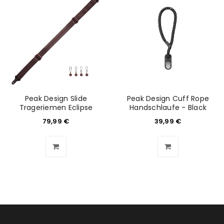
NEWSLETTER ABONNIEREN
Please select all the ways you would like to hear from
us
Ich stimme zu
Ja, ich möchte ein Kundenkonto eröffnen und
Peak Design Slide
Peak Design Cuff Rope
Trageriemen Eclipse
Handschlaufe - Black
akzeptiere die
Datenschutzerklärung
.
*
79,99
€
39,99
€
REGISTRIEREN