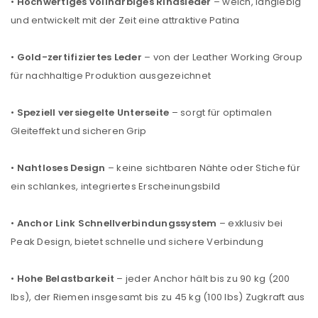
•
Hochwertiges vollnarbiges Rindsleder
– weich, langlebig
und entwickelt mit der Zeit eine attraktive Patina
•
Gold-zertifiziertes Leder
– von der Leather Working Group
für nachhaltige Produktion ausgezeichnet
•
Speziell versiegelte Unterseite
– sorgt für optimalen
Gleiteffekt und sicheren Grip
•
Nahtloses Design
– keine sichtbaren Nähte oder Stiche für
ein schlankes, integriertes Erscheinungsbild
•
Anchor Link Schnellverbindungssystem
– exklusiv bei
Peak Design, bietet schnelle und sichere Verbindung
•
Hohe Belastbarkeit
– jeder Anchor hält bis zu 90 kg (200
lbs), der Riemen insgesamt bis zu 45 kg (100 lbs) Zugkraft aus