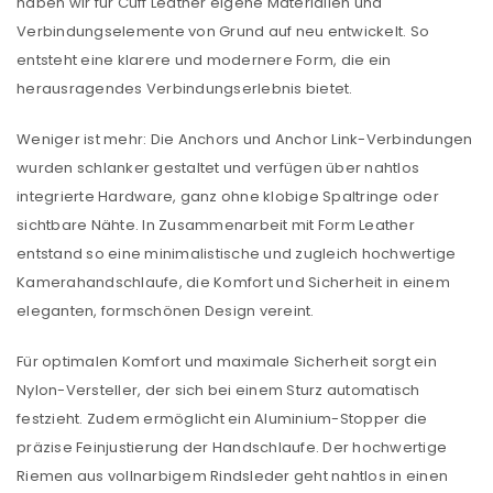
haben wir für Cuff Leather eigene Materialien und
Verbindungselemente von Grund auf neu entwickelt. So
entsteht eine klarere und modernere Form, die ein
herausragendes Verbindungserlebnis bietet.
Weniger ist mehr: Die Anchors und Anchor Link-Verbindungen
wurden schlanker gestaltet und verfügen über nahtlos
integrierte Hardware, ganz ohne klobige Spaltringe oder
sichtbare Nähte. In Zusammenarbeit mit Form Leather
entstand so eine minimalistische und zugleich hochwertige
Kamerahandschlaufe, die Komfort und Sicherheit in einem
eleganten, formschönen Design vereint.
ANMELDEN
Für optimalen Komfort und maximale Sicherheit sorgt ein
Nylon-Versteller, der sich bei einem Sturz automatisch
Benutzername oder E-Mail-Adresse
*
festzieht. Zudem ermöglicht ein Aluminium-Stopper die
präzise Feinjustierung der Handschlaufe. Der hochwertige
Riemen aus vollnarbigem Rindsleder geht nahtlos in einen
Passwort
*