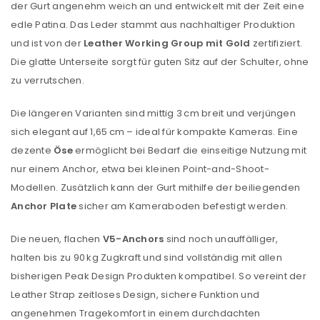
der Gurt angenehm weich an und entwickelt mit der Zeit eine
edle Patina. Das Leder stammt aus nachhaltiger Produktion
und ist von der
Leather Working Group mit Gold
zertifiziert.
Die glatte Unterseite sorgt für guten Sitz auf der Schulter, ohne
zu verrutschen.
Die längeren Varianten sind mittig 3 cm breit und verjüngen
sich elegant auf 1,65 cm – ideal für kompakte Kameras. Eine
dezente
Öse
ermöglicht bei Bedarf die einseitige Nutzung mit
nur einem Anchor, etwa bei kleinen Point-and-Shoot-
Modellen. Zusätzlich kann der Gurt mithilfe der beiliegenden
Anchor Plate
sicher am Kameraboden befestigt werden.
Die neuen, flachen
V5-Anchors
sind noch unauffälliger,
halten bis zu 90 kg Zugkraft und sind vollständig mit allen
ANMELDEN
bisherigen Peak Design Produkten kompatibel. So vereint der
Leather Strap zeitloses Design, sichere Funktion und
Benutzername oder E-Mail-Adresse
*
angenehmen Tragekomfort in einem durchdachten