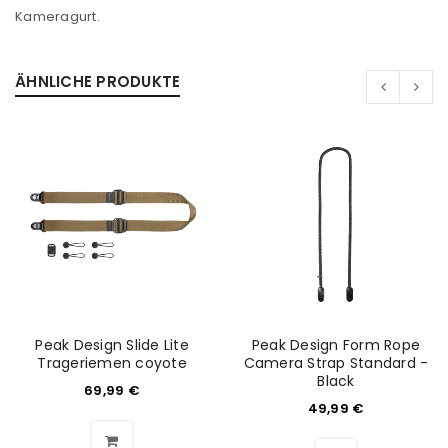
Kameragurt.
Passwort
*
ÄHNLICHE PRODUKTE
Anmeldeformular geschützt durch
WP Captcha
Angemeldet bleiben
ANMELDEN
PASSWORT VERGESSEN?
REGISTRIEREN
Peak Design Slide Lite
Peak Design Form Rope
Trageriemen coyote
Camera Strap Standard -
Black
69,99
€
E-Mail-Adresse
*
49,99
€