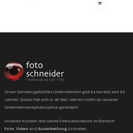
Ein Link zum Erstellen eines neuen Passworts wird an
deine E-Mail-Adresse gesendet.
NEWSLETTER ABONNIEREN
Please select all the ways you would like to hear from
us
Ich stimme zu
Ja, ich möchte ein Kundenkonto eröffnen und
akzeptiere die
Datenschutzerklärung
.
*
Unser familiengeführtes Unternehmen gibt es bereits seit 40
Jahren. Dabei hat sich in all den Jahren nichts an unserer
REGISTRIEREN
Unternehmensphilosophie geändert:
Unseren Kunden das beste Einkaufserlebnis im Bereich
Foto
,
Video
und
Ausarbeitung
zu bieten.