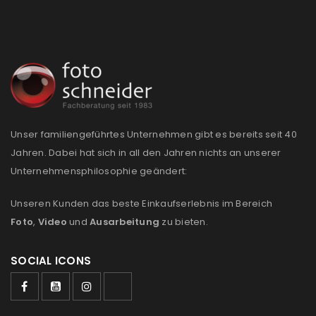
NEWSLETTER ABONNIEREN
Please select all the ways you would like to hear from
us
Ich stimme zu
Unser familiengeführtes Unternehmen gibt es bereits seit 40
Ja, ich möchte ein Kundenkonto eröffnen und
Jahren. Dabei hat sich in all den Jahren nichts an unserer
akzeptiere die
Datenschutzerklärung
.
*
Unternehmensphilosophie geändert:
Unseren Kunden das beste Einkaufserlebnis im Bereich
REGISTRIEREN
Foto
,
Video
und
Ausarbeitung
zu bieten.
SOCIAL ICONS