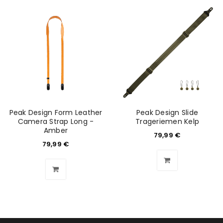
Passwort
*
Anmeldeformular geschützt durch
WP Captcha
Angemeldet bleiben
ANMELDEN
PASSWORT VERGESSEN?
Peak Design Form Leather
Peak Design Slide
Camera Strap Long -
Trageriemen Kelp
Amber
79,99
€
REGISTRIEREN
79,99
€
E-Mail-Adresse
*
Ein Link zum Erstellen eines neuen Passworts wird an
deine E-Mail-Adresse gesendet.