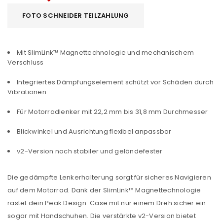
FOTO SCHNEIDER TEILZAHLUNG
Mit SlimLink™ Magnettechnologie und mechanischem
Verschluss
Integriertes Dämpfungselement schützt vor Schäden durch
Vibrationen
Für Motorradlenker mit 22,2 mm bis 31,8 mm Durchmesser
Blickwinkel und Ausrichtung flexibel anpassbar
v2-Version noch stabiler und geländefester
Die gedämpfte Lenkerhalterung sorgt für sicheres Navigieren
auf dem Motorrad. Dank der SlimLink™ Magnettechnologie
rastet dein Peak Design-Case mit nur einem Dreh sicher ein –
sogar mit Handschuhen. Die verstärkte v2-Version bietet