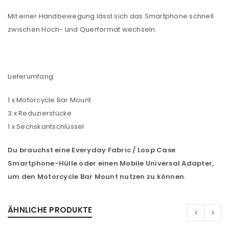
Mit einer Handbewegung lässt sich das Smartphone schnell
zwischen Hoch- und Querformat wechseln.
Lieferumfang
1 x Motorcycle Bar Mount
3 x Reduzierstücke
1 x Sechskantschlüssel
Du brauchst eine Everyday Fabric / Loop Case
ANMELDEN
Smartphone-Hülle oder einen Mobile Universal Adapter,
um den Motorcycle Bar Mount nutzen zu können.
Benutzername oder E-Mail-Adresse
*
ÄHNLICHE PRODUKTE