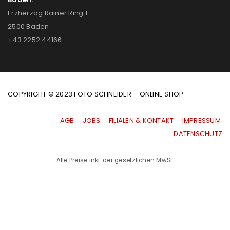
Erzherzog Rainer Ring 1
2500 Baden
+43 2252 44166
COPYRIGHT © 2023 FOTO SCHNEIDER – ONLINE SHOP
AGB
|
JOBS
|
FILIALEN & KONTAKT
|
IMPRESSUM
|
DATENSCHUTZ
Alle Preise inkl. der gesetzlichen MwSt.