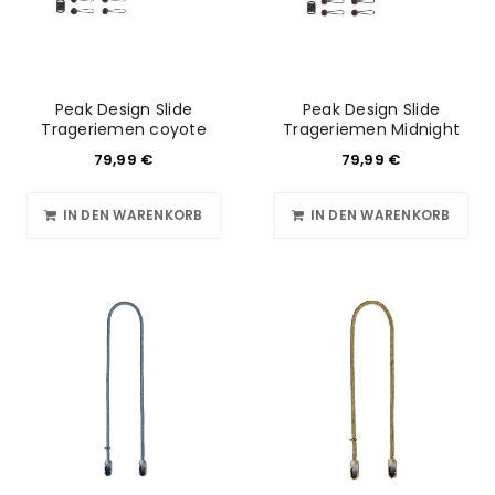
Please select all the ways you would like to hear from
us
Ich stimme zu
Peak Design Slide
Peak Design Slide
Trageriemen coyote
Trageriemen Midnight
Ja, ich möchte ein Kundenkonto eröffnen und
79,99
€
79,99
€
akzeptiere die
Datenschutzerklärung
.
*
IN DEN WARENKORB
IN DEN WARENKORB
REGISTRIEREN