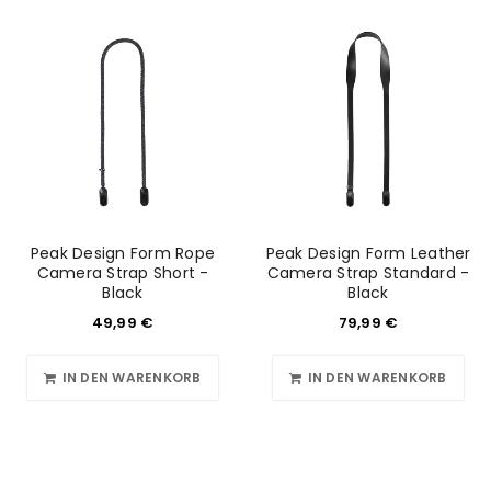
Peak Design Form Rope
ANMELDEN
Peak Design Form Leather
Camera Strap Short -
Camera Strap Standard -
Black
Black
Benutzername oder E-Mail-Adresse
*
49,99
€
79,99
€
IN DEN WARENKORB
IN DEN WARENKORB
Passwort
*