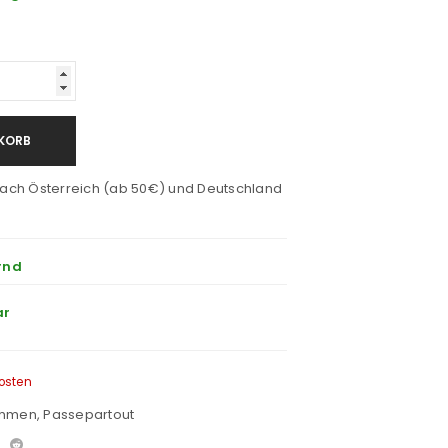
KORB
ach Österreich (ab 50€) und Deutschland
rnd
ar
osten
ahmen
,
Passepartout