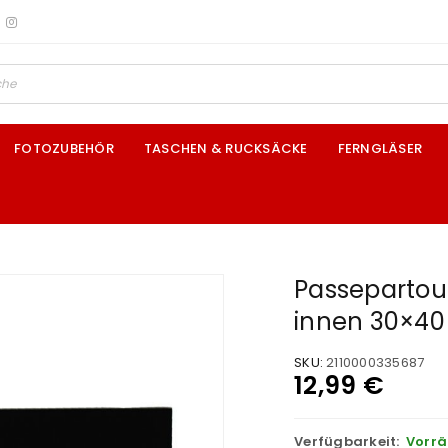
FOTOZUBEHÖR
TASCHEN & RUCKSÄCKE
FERNGLÄSER
Passepartou
innen 30×40
SKU:
2110000335687
12,99
€
Verfügbarkeit:
Vorrä