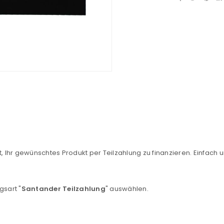
REGISTRIEREN
, Ihr gewünschtes Produkt per Teilzahlung zu finanzieren. Einfach u
sse
*
E-Mail-Adresse
*
gsart "
Santander Teilzahlung
" auswählen.
Ein Link zum Erstellen eines n
Mail-Adresse gesendet.