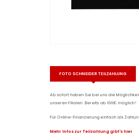
e
FOTO SCHNEIDER TEILZAHLUNG
ANMELDEN
Ab sofort haben Sie bei uns die Möglichkeit
Benutzername oder E-Mail-Adre
unseren Filialen. Bereits ab 100€ möglich!
Für Online-Finanzierung einfach als Zahlun
Passwort
*
Mehr Infos zur Teilzahlung gibt's hier