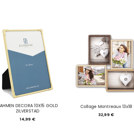
NEWSLETTER ABONNIEREN
tzt durch
WP Captcha
Please select all the ways you 
Angemeldet bleiben
Ich stimme zu
Ja, ich möchte ein Kunden
Datenschutzerklärung
.
*
REGISTRIEREN
RAHMEN DECORA 10X15 GOLD
Collage Montreaux 13x18
ZILVERSTAD
32,99
€
14,99
€