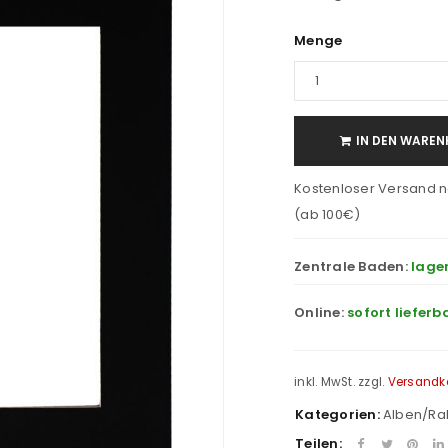
Menge
IN DEN WAREN
Kostenloser Versand n
(ab 100€)
Zentrale Baden:
lage
Online:
sofort lieferb
inkl. MwSt.
zzgl.
Versandk
Kategorien:
Alben/R
Teilen: