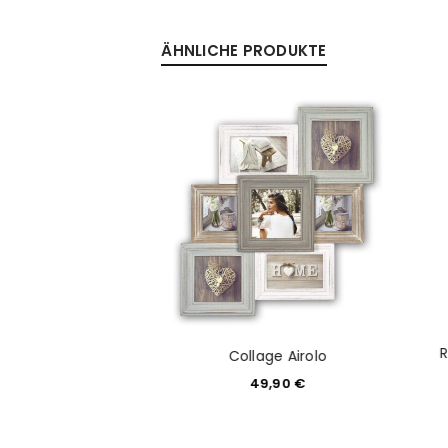
ÄHNLICHE PRODUKTE
Anmeldeformular geschü
ANMELDEN
PASSWORT VERGESSEN?
ecken 500 Stück
Collage Airolo
ackung
49,90
€
6,99
€