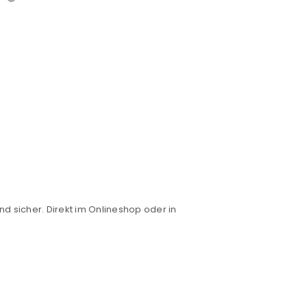
nd sicher. Direkt im Onlineshop oder in
euen Passworts wird an deine E-