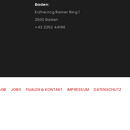
Baden:
Erzherzog Rainer Ring 1
2500 Baden
+43 2252 44166
AGB
|
JOBS
|
FILIALEN & KONTAKT
|
IMPRESSUM
|
DATENSCHUTZ