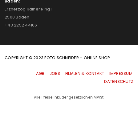
Baden:
Erzherzog Rainer Ring 1
2500 Baden
+43 2252 44166
COPYRIGHT © 2023 FOTO SCHNEIDER – ONLINE SHOP
AGB
|
JOBS
|
FILIALEN & KONTAKT
|
IMPRESSUM
|
DATENSCHUTZ
Alle Preise inkl. der gesetzlichen MwSt.