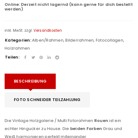
Online:
Derzeit nicht lagernd (kann gerne für dich bestellt
werden)
inkl. MwSt.
zzgl.
Versandkosten
Kategorien:
Alben/Rahmen
,
Bilderrahmen
,
Fotocollagen
,
Holzrahmen
Teilen:
BESCHREIBUNG
FOTO SCHNEIDER TEILZAHLUNG
Die Vintage Holzgalerie / Multi Fotorahmen
Rouen
ist ein
echter Hingucker zu Hause. Die
beiden Farben
Grau und
Weiß harmonieren perfekt miteinander.