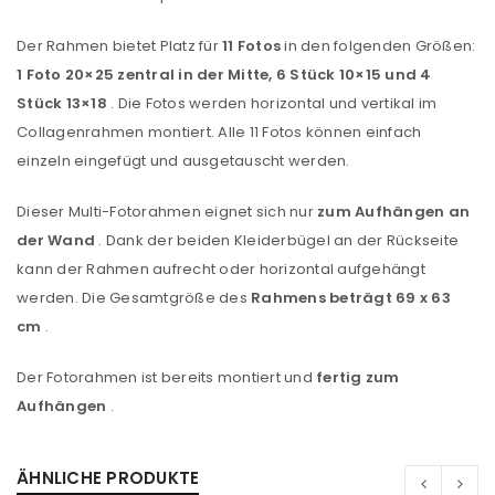
Der Rahmen bietet Platz für
11 Fotos
in den folgenden Größen:
1 Foto 20×25 zentral in der Mitte, 6 Stück 10×15 und 4
Stück 13×18
. Die Fotos werden horizontal und vertikal im
Collagenrahmen montiert. Alle 11 Fotos können einfach
einzeln eingefügt und ausgetauscht werden.
Dieser Multi-Fotorahmen eignet sich nur
zum Aufhängen an
der Wand
. Dank der beiden Kleiderbügel an der Rückseite
kann der Rahmen aufrecht oder horizontal aufgehängt
werden. Die Gesamtgröße des
Rahmens beträgt 69 x 63
cm
.
Der Fotorahmen ist bereits montiert und
fertig zum
Aufhängen
.
ÄHNLICHE PRODUKTE