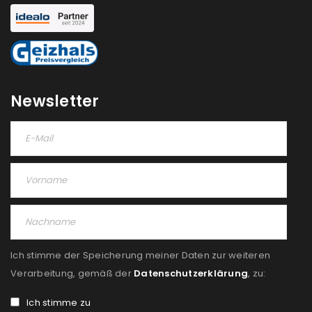
NEWSLETTER ABONNIEREN
Please select all the ways you would like to hear from
us
Ich stimme zu
Newsletter
Ja, ich möchte ein Kundenkonto eröffnen und
akzeptiere die
Datenschutzerklärung
.
*
REGISTRIEREN
Ich stimme der Speicherung meiner Daten zur weiteren
Verarbeitung, gemäß der
Datenschutzerklärung
, zu:
Ich stimme zu