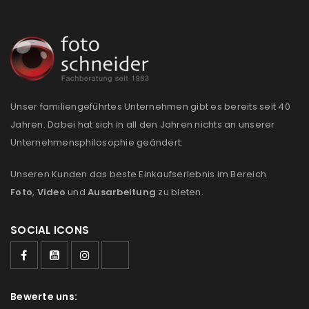
Anmeldeformular geschützt durch
WP Captcha
Angemeldet bleiben
ANMELDEN
Unser familiengeführtes Unternehmen gibt es bereits seit 40
Jahren. Dabei hat sich in all den Jahren nichts an unserer
PASSWORT VERGESSEN?
Unternehmensphilosophie geändert:
Unseren Kunden das beste Einkaufserlebnis im Bereich
REGISTRIEREN
Foto
,
Video
und
Ausarbeitung
zu bieten.
E-Mail-Adresse
*
SOCIAL ICONS
Ein Link zum Erstellen eines neuen Passworts wird an
deine E-Mail-Adresse gesendet.
Bewerte uns: