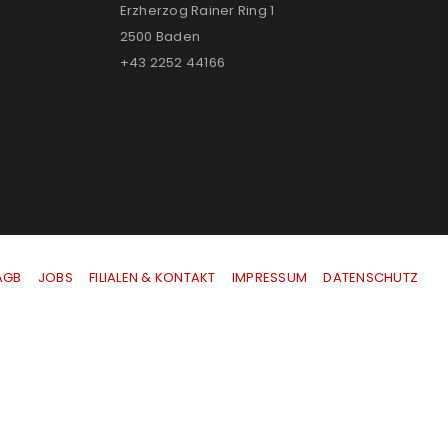
Erzherzog Rainer Ring 1
2500 Baden
+43 2252 44166
AGB
|
JOBS
|
FILIALEN & KONTAKT
|
IMPRESSUM
|
DATENSCHUTZ