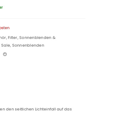
ar
osten
hör
,
Filter, Sonnenblenden &
,
Sale
,
Sonnenblenden
n den seitlichen Lichteinfall auf das
euen Passworts wird an deine E-