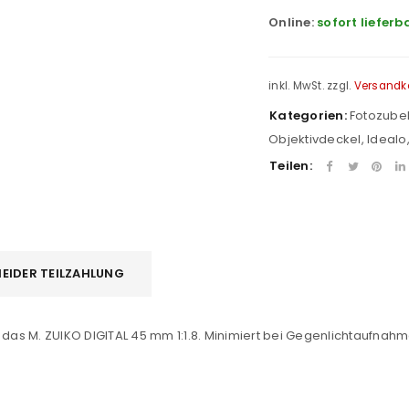
Online:
sofort lieferb
inkl. MwSt.
zzgl.
Versandk
Kategorien:
Fotozube
Objektivdeckel
,
Idealo
Teilen:
REGISTRIEREN
EIDER TEILZAHLUNG
sse
*
E-Mail-Adresse
*
 das M. ZUIKO DIGITAL 45 mm 1:1.8. Minimiert bei Gegenlichtaufnahme
Ein Link zum Erstellen eines n
Mail-Adresse gesendet.