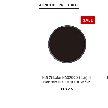
ÄHNLICHE PRODUKTE
Anmeldeformular geschü
SALE
SALE
ANMELDEN
PASSWORT VERGESSEN?
o MVCCM Cage
NiSi Zirkular ND32000 (4.5) 15
edium
Blenden ND-Filter für V5/V6
9,00
€
39,50
€