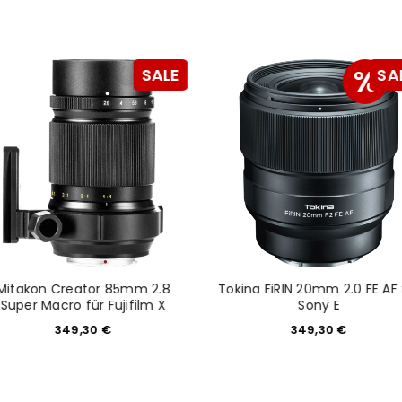
NEWSLETTER ABONNIEREN
tzt durch
WP Captcha
Please select all the ways you 
%
SALE
SA
Angemeldet bleiben
Ich stimme zu
Ja, ich möchte ein Kunden
Datenschutzerklärung
.
*
REGISTRIEREN
Mitakon Creator 85mm 2.8
Tokina FiRIN 20mm 2.0 FE AF 
Super Macro für Fujifilm X
Sony E
349,30
€
349,30
€