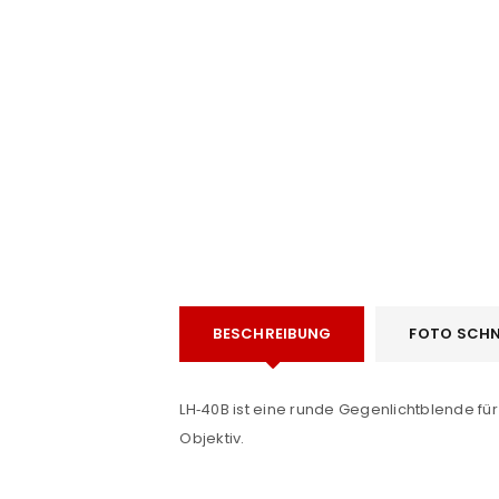
e
ANMELDEN
BESCHREIBUNG
FOTO SCHN
Benutzername oder E-Mail-Adre
LH‑40B ist eine runde Gegenlichtblende für
Objektiv.
Passwort
*