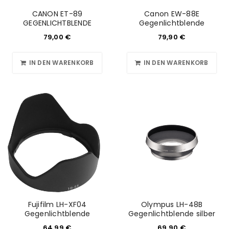
CANON ET-89
Canon EW-88E
GEGENLICHTBLENDE
Gegenlichtblende
79,00
€
79,90
€
IN DEN WARENKORB
IN DEN WARENKORB
Fujifilm LH-XF04
Olympus LH-48B
Gegenlichtblende
Gegenlichtblende silber
64,99
€
69,90
€