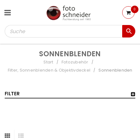
0
SONNENBLENDEN
Start
Fotozubehör
/
/
Filter, Sonnenblenden & Objektivdeckel
Sonnenblenden
/
FILTER