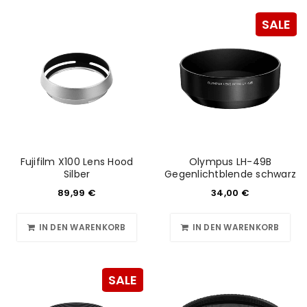
SALE
Fujifilm X100 Lens Hood
Olympus LH-49B
Silber
Gegenlichtblende schwarz
89,99
€
34,00
€
IN DEN WARENKORB
IN DEN WARENKORB
SALE