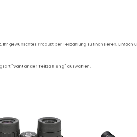
, Ihr gewünschtes Produkt per Teilzahlung zu finanzieren. Einfach u
REGISTRIEREN
gsart "
Santander Teilzahlung
" auswählen.
sse
*
E-Mail-Adresse
*
Ein Link zum Erstellen eines n
Mail-Adresse gesendet.
NEWSLETTER ABONNIEREN