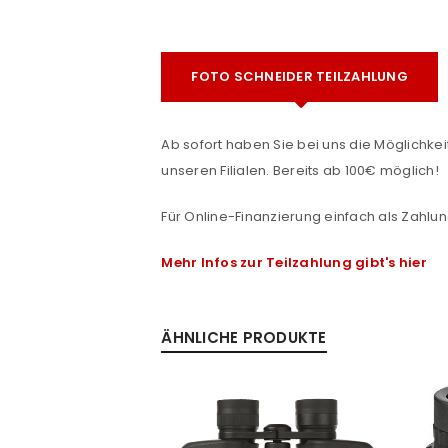
FOTO SCHNEIDER TEILZAHLUNG
Ab sofort haben Sie bei uns die Möglichkeit
unseren Filialen. Bereits ab 100€ möglich!
ANMELDEN
Für Online-Finanzierung einfach als Zahlun
e
Mehr Infos zur Teilzahlung gibt's hier
Benutzername oder E-Mail-Adre
ÄHNLICHE PRODUKTE
Passwort
*
SALE