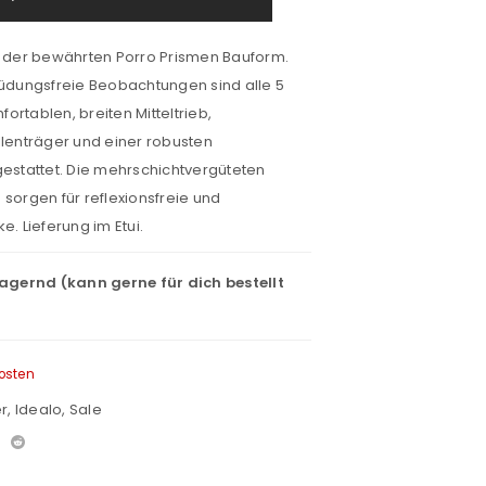
n der bewährten Porro Prismen Bauform.
dungsfreie Beobachtungen sind alle 5
ortablen, breiten Mitteltrieb,
llenträger und einer robusten
stattet. Die mehrschichtvergüteten
 sorgen für reflexionsfreie und
e. Lieferung im Etui.
lagernd (kann gerne für dich bestellt
osten
r
,
Idealo
,
Sale