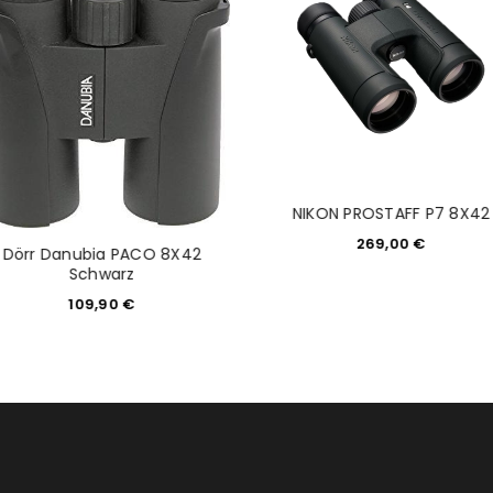
tzt durch
WP Captcha
Please select all the ways you 
Angemeldet bleiben
Ich stimme zu
Ja, ich möchte ein Kunden
Datenschutzerklärung
.
*
NIKON PROSTAFF P7 8X42
REGISTRIEREN
269,00
€
Dörr Danubia PACO 8X42
Schwarz
109,90
€