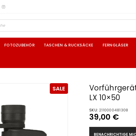
FOTOZUBEHÖR
TASCHEN & RUCKSÄCKE
FERNGLÄSER
Vorführgerät
SALE
LX 10×50
SKU:
2110000481308
39,00
€
BENACHRICHTIGE MIC