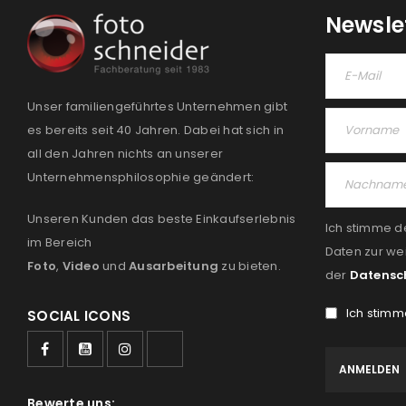
Newsle
Unser familiengeführtes Unternehmen gibt
es bereits seit 40 Jahren. Dabei hat sich in
all den Jahren nichts an unserer
Unternehmensphilosophie geändert:
Unseren Kunden das beste Einkaufserlebnis
Ich stimme d
im Bereich
Daten zur we
Foto
,
Video
und
Ausarbeitung
zu bieten.
der
Datensc
Ich stimm
SOCIAL ICONS
Bewerte uns: