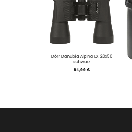
Anmeldeformular geschü
ANMELDEN
PASSWORT VERGESSEN?
Dörr Danubia Alpina LX 20x50
 Scout 10x42
schwarz
30,00
€
84,99
€