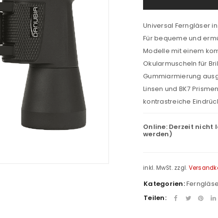
Universal Ferngläser i
Für bequeme und ermü
Modelle mit einem komf
Okularmuscheln für Bri
Gummiarmierung ausge
Linsen und BK7 Prismen
kontrastreiche Eindrück
Online:
Derzeit nicht 
werden)
inkl. MwSt.
zzgl.
Versandk
Kategorien:
Ferngläse
Teilen: