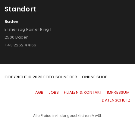
Standort
Baden:
Erzherzog Rainer Ring 1
2500 Baden
+43 2252 44166
COPYRIGHT © 2023 FOTO SCHNEIDER – ONLINE SHOP
AGB
|
JOBS
|
FILIALEN & KONTAKT
|
IMPRESSUM
|
DATENSCHUTZ
Alle Preise inkl. der gesetzlichen MwSt.