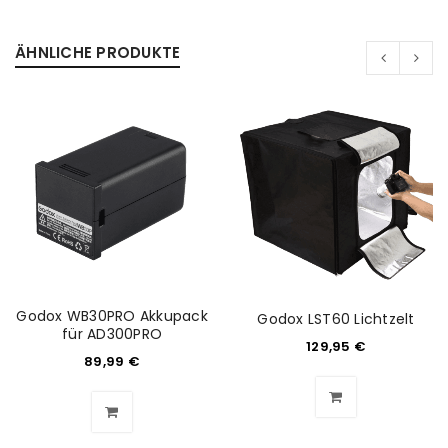
Passwort
*
ÄHNLICHE PRODUKTE
Anmeldeformular geschützt durch
WP Captcha
Angemeldet bleiben
ANMELDEN
PASSWORT VERGESSEN?
REGISTRIEREN
Godox WB30PRO Akkupack
Godox LST60 Lichtzelt
für AD300PRO
129,95
€
89,99
€
E-Mail-Adresse
*