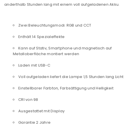
anderthalb Stunden lang mit einem voll aufgeladenen Akku.
Zwei Beleuchtungsmodi: RGB und CCT
Enthält 14 Spezialeffekte
Kann auf Stativ, Smartphone und magnetisch auf
Metalloberfläche montiert werden
Laden mit USB-C
Voll aufgeladen liefert die Lampe 1,5 Stunden lang Licht
Einstellbarer Farbton, Farbsättigung und Helligkeit
CRI von 98
ANMELDEN
Ausgestattet mit Display
Benutzername oder E-Mail-Adresse
*
Garantie 2 Jahre