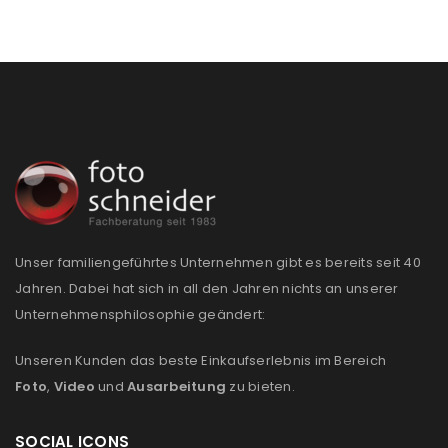
Ein Link zum Erstellen eines neuen Passworts wird an
deine E-Mail-Adresse gesendet.
NEWSLETTER ABONNIEREN
Please select all the ways you would like to hear from
us
Ich stimme zu
Ja, ich möchte ein Kundenkonto eröffnen und
Unser familiengeführtes Unternehmen gibt es bereits seit 40
akzeptiere die
Datenschutzerklärung
.
*
Jahren. Dabei hat sich in all den Jahren nichts an unserer
Unternehmensphilosophie geändert:
REGISTRIEREN
Unseren Kunden das beste Einkaufserlebnis im Bereich
Foto
,
Video
und
Ausarbeitung
zu bieten.
SOCIAL ICONS