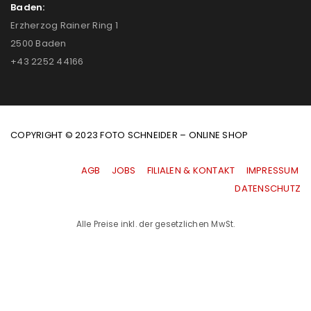
Baden:
Erzherzog Rainer Ring 1
2500 Baden
+43 2252 44166
COPYRIGHT © 2023 FOTO SCHNEIDER – ONLINE SHOP
AGB
|
JOBS
|
FILIALEN & KONTAKT
|
IMPRESSUM
|
DATENSCHUTZ
Alle Preise inkl. der gesetzlichen MwSt.