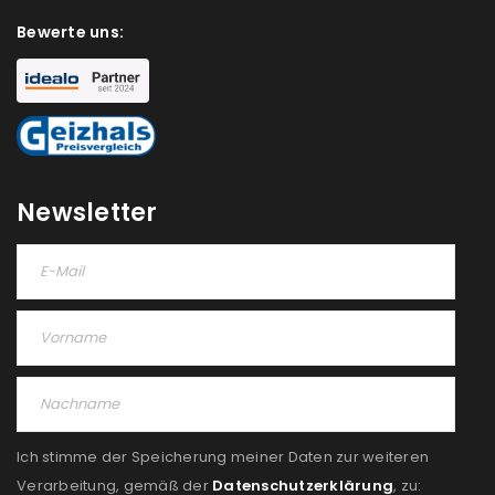
deine E-Mail-Adresse gesendet.
Bewerte uns:
NEWSLETTER ABONNIEREN
Please select all the ways you would like to hear from
us
Ich stimme zu
Newsletter
Ja, ich möchte ein Kundenkonto eröffnen und
akzeptiere die
Datenschutzerklärung
.
*
REGISTRIEREN
Ich stimme der Speicherung meiner Daten zur weiteren
Verarbeitung, gemäß der
Datenschutzerklärung
, zu: