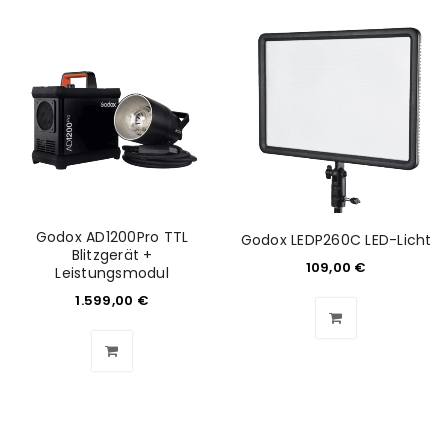
Godox AD1200Pro TTL
Godox LEDP260C LED-Licht
Blitzgerät +
109,00
€
Leistungsmodul
1.599,00
€
ANMELDEN
Benutzername oder E-Mail-Adresse
*