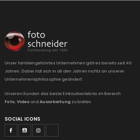
Passwort
*
Anmeldeformular geschützt durch
WP Captcha
Angemeldet bleiben
ANMELDEN
Unser familiengeführtes Unternehmen gibt es bereits seit 40
PASSWORT VERGESSEN?
Jahren. Dabei hat sich in all den Jahren nichts an unserer
Unternehmensphilosophie geändert:
REGISTRIEREN
Unseren Kunden das beste Einkaufserlebnis im Bereich
Foto
,
Video
und
Ausarbeitung
zu bieten.
E-Mail-Adresse
*
SOCIAL ICONS
Ein Link zum Erstellen eines neuen Passworts wird an