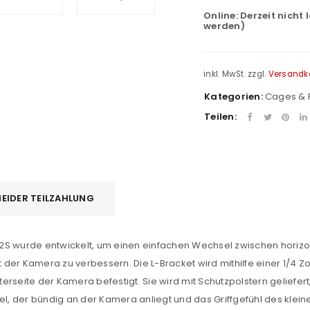
Online:
Derzeit nicht 
werden)
inkl. MwSt.
zzgl.
Versandk
Kategorien:
Cages & 
Teilen:
EIDER TEILZAHLUNG
X-H2S wurde entwickelt, um einen einfachen Wechsel zwischen horiz
REGISTRIEREN
it der Kamera zu verbessern. Die L-Bracket wird mithilfe einer 1/4
nterseite der Kamera befestigt. Sie wird mit Schutzpolstern geliefer
sse
*
E-Mail-Adresse
*
 der bündig an der Kamera anliegt und das Griffgefühl des kleine