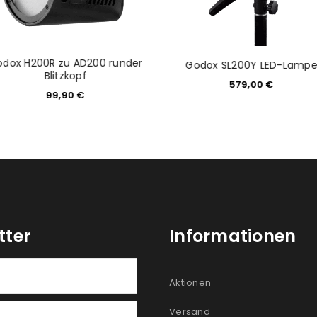
dox H200R zu AD200 runder
Godox SL200Y LED-Lamp
Blitzkopf
579,00
€
99,90
€
tter
Informationen
Aktionen
Versand