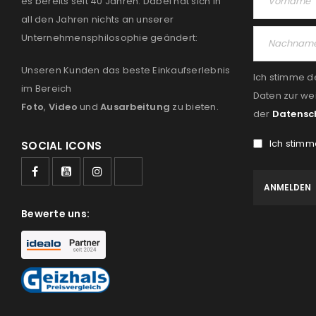
es bereits seit 40 Jahren. Dabei hat sich in
all den Jahren nichts an unserer
Unternehmensphilosophie geändert:
Unseren Kunden das beste Einkaufserlebnis
Ich stimme d
im Bereich
Daten zur we
Foto
,
Video
und
Ausarbeitung
zu bieten.
der
Datensc
Ich stimm
SOCIAL ICONS
Bewerte uns: