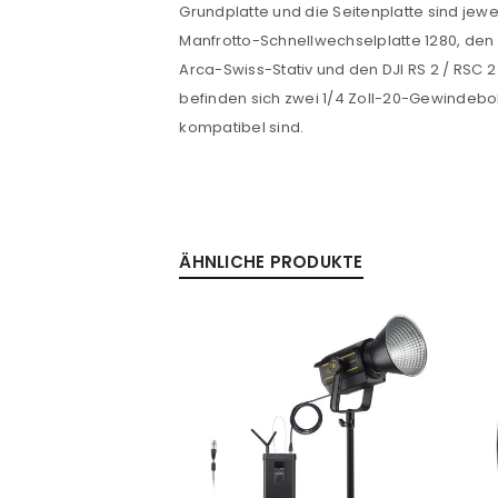
Grundplatte und die Seitenplatte sind jewe
Manfrotto-Schnellwechselplatte 1280, den
Passwort
*
Arca-Swiss-Stativ und den DJI RS 2 / RSC 
befinden sich zwei 1/4 Zoll-20-Gewindebo
kompatibel sind.
Anmeldeformular geschü
ANMELDEN
ÄHNLICHE PRODUKTE
PASSWORT VERGESSEN?