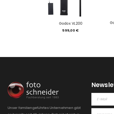
 Rundkopf-
Go
Godox VL200
adapter S-R1
599,00
€
9,99
€
Newsle
Unser familiengeführtes Unternehmen gibt