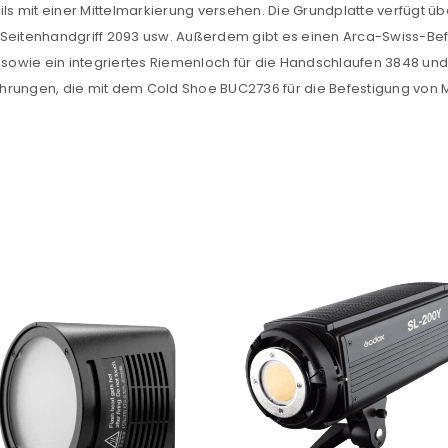
ils mit einer Mittelmarkierung versehen. Die Grundplatte verfügt ü
 Seitenhandgriff 2093 usw. Außerdem gibt es einen Arca-Swiss-Bef
Ein Link zum Erstellen eines n
2 sowie ein integriertes Riemenloch für die Handschlaufen 3848 und
Mail-Adresse gesendet.
hrungen, die mit dem Cold Shoe BUC2736 für die Befestigung von
NEWSLETTER ABONNIEREN
tzt durch
WP Captcha
Please select all the ways you 
Angemeldet bleiben
Ich stimme zu
Ja, ich möchte ein Kunden
Datenschutzerklärung
.
*
REGISTRIEREN