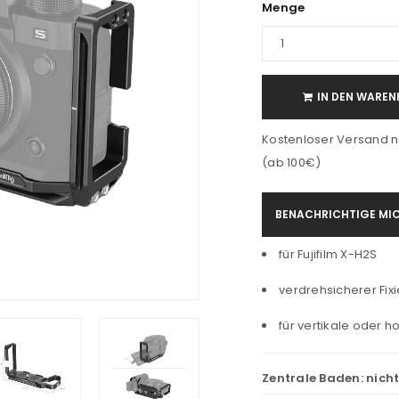
Menge
IN DEN WAREN
Kostenloser Versand n
(ab 100€)
BENACHRICHTIGE MIC
für Fujifilm X-H2S
verdrehsicherer Fixie
für vertikale oder 
Zentrale Baden:
nich