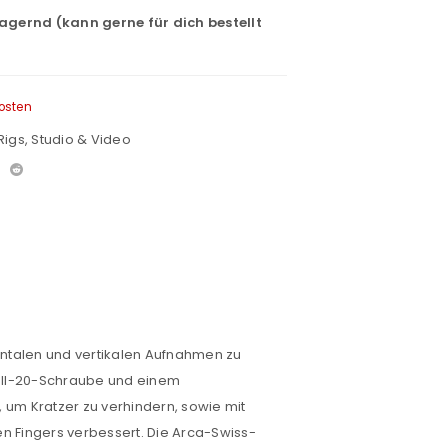
lagernd (kann gerne für dich bestellt
osten
Rigs
,
Studio & Video
ontalen und vertikalen Aufnahmen zu
 Zoll-20-Schraube und einem
t, um Kratzer zu verhindern, sowie mit
n Fingers verbessert. Die Arca-Swiss-