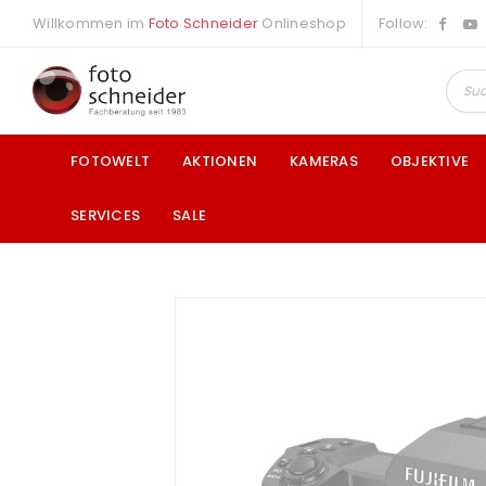
Willkommen im
Foto Schneider
Onlineshop
Follow:
FOTOWELT
AKTIONEN
KAMERAS
OBJEKTIVE
SERVICES
SALE
a