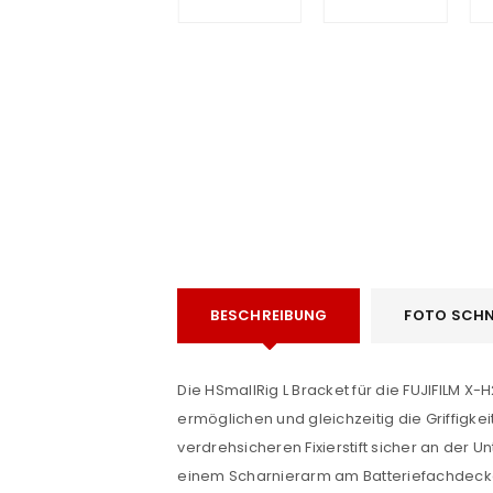
e
BESCHREIBUNG
FOTO SCHN
Die HSmallRig L Bracket für die FUJIFILM 
ANMELDEN
ermöglichen und gleichzeitig die Griffigke
verdrehsicheren Fixierstift sicher an der U
Benutzername oder E-Mail-Adre
einem Scharnierarm am Batteriefachdeckel,