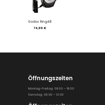
Caruba 5-in-1 Re
e
Godox Ring48
Durchme
74,95
€
19,90
Öffnungszeiten
Montag-Freitag: 09:00 – 18:00
Samstag: 09:00 – 13:00