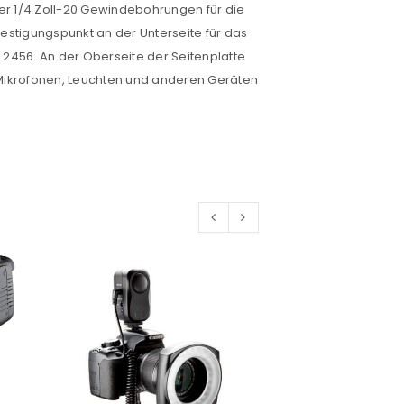
ber 1/4 Zoll-20 Gewindebohrungen für die
estigungspunkt an der Unterseite für das
euen Passworts wird an deine E-
 2456. An der Oberseite der Seitenplatte
 Mikrofonen, Leuchten und anderen Geräten
would like to hear from us
konto eröffnen und akzeptiere die