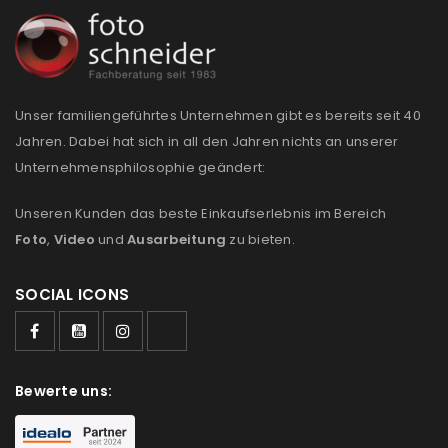
REGISTRIEREN
E-Mail-Adresse
*
Unser familiengeführtes Unternehmen gibt es bereits seit 40
Jahren. Dabei hat sich in all den Jahren nichts an unserer
Ein Link zum Erstellen eines neuen Passworts wird an
Unternehmensphilosophie geändert:
deine E-Mail-Adresse gesendet.
Unseren Kunden das beste Einkaufserlebnis im Bereich
NEWSLETTER ABONNIEREN
Foto
,
Video
und
Ausarbeitung
zu bieten.
Please select all the ways you would like to hear from
SOCIAL ICONS
us
Ich stimme zu
Bewerte uns:
Ja, ich möchte ein Kundenkonto eröffnen und
akzeptiere die
Datenschutzerklärung
.
*