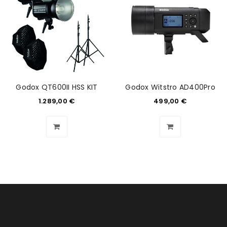
ANMELDEN
Benutzername oder E-Mail-Adresse
*
Godox QT600II HSS KIT
Godox Witstro AD400Pro
Passwort
*
1.289,00
€
499,00
€
Anmeldeformular geschützt durch
WP Captcha
Angemeldet bleiben
ANMELDEN
PASSWORT VERGESSEN?