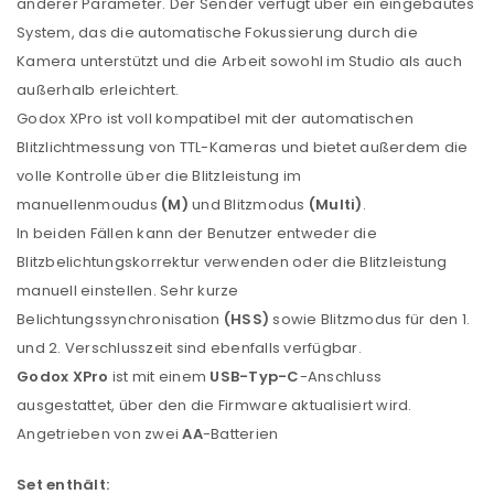
anderer Parameter. Der Sender verfügt über ein eingebautes
System, das die automatische Fokussierung durch die
Kamera unterstützt und die Arbeit sowohl im Studio als auch
außerhalb erleichtert.
Godox XPro ist voll kompatibel mit der automatischen
Blitzlichtmessung von TTL-Kameras und bietet außerdem die
volle Kontrolle über die Blitzleistung im
manuellenmoudus
(M)
und Blitzmodus
(Multi)
.
In beiden Fällen kann der Benutzer entweder die
Blitzbelichtungskorrektur verwenden oder die Blitzleistung
manuell einstellen. Sehr kurze
Belichtungssynchronisation
(HSS)
sowie Blitzmodus für den 1.
und 2. Verschlusszeit sind ebenfalls verfügbar.
Godox XPro
ist mit einem
USB-Typ-C
-Anschluss
ausgestattet, über den die Firmware aktualisiert wird.
Angetrieben von zwei
AA
-Batterien
Set enthält: