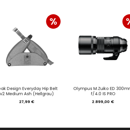
REGISTRIEREN
%
eak Design Everyday Hip Belt
Olympus M.Zuiko ED 300
v2 Medium Ash (Hellgrau)
f/4.0 IS PRO
27,99
€
2.899,00
€