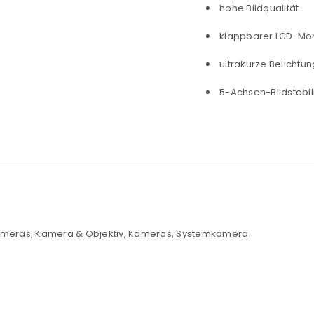
hohe Bildqualität
klappbarer LCD-Moni
ultrakurze Belichtu
5-Achsen-Bildstabil
Kameras
,
Kamera & Objektiv
,
Kameras
,
Systemkamera