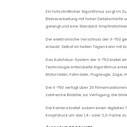
ANMELDEN
Ein fortschrittlicher Algorithmus sorgt i
Bildverarbeitung mit hoher Detailschärfe 
Benutzername oder E-Mail-Adre
gelangt und eine Standard-Empfindlichkeit 
Der elektronische Verschluss der X-T50 ges
Passwort
*
erlaubt. Selbst an hellen Tagen kann mit l
Das Autofokus-System der X-T50 bietet ein
Technologie entwickelte Algorithmus erken
Motorräder, Fahrräder, Flugzeuge, Züge, I
Anmeldeformular geschü
ANMELDEN
Die X-T50 verfügt über 20 Filmsimulationen
zahlreiche Bildstile zur Verfügung, die ä
PASSWORT VERGESSEN?
Die Kamera bietet zudem einen digitalen 
Knopfdruck um das 1,4- oder 2,0-Fache zu