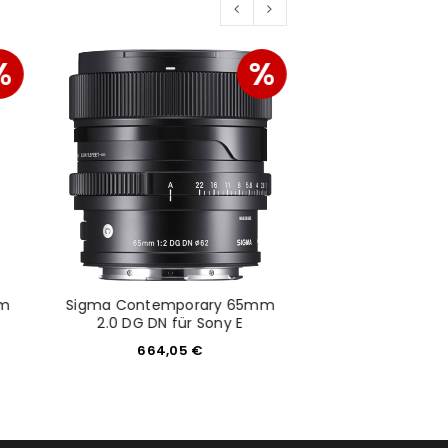
%
%
mm
Sigma Contemporary 65mm
Sirui F
2.0 DG DN für Sony E
203,9
664,05
€