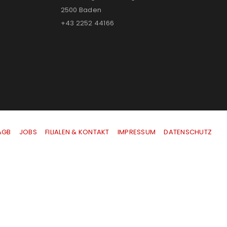
2500 Baden
+43 2252 44166
AGB
|
JOBS
|
FILIALEN & KONTAKT
|
IMPRESSUM
|
DATENSCHUTZ