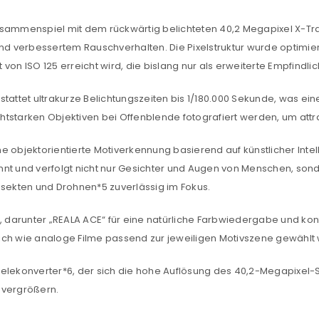
REGISTRIEREN
m Zusammenspiel mit dem rückwärtig belichteten 40,2 Megapixel X-Tr
und verbessertem Rauschverhalten. Die Pixelstruktur wurde optimier
sse
*
E-Mail-Adresse
*
von ISO 125 erreicht wird, die bislang nur als erweiterte Empfindli
tattet ultrakurze Belichtungszeiten bis 1/180.000 Sekunde, was ei
ichtstarken Objektiven bei Offenblende fotografiert werden, um attra
Ein Link zum Erstellen eines n
Mail-Adresse gesendet.
e objektorientierte Motiverkennung basierend auf künstlicher Intel
nt und verfolgt nicht nur Gesichter und Augen von Menschen, sonde
NEWSLETTER ABONNIEREN
nsekten und Drohnen*5 zuverlässig im Fokus.
tzt durch
WP Captcha
Please select all the ways you 
Angemeldet bleiben
, darunter „REALA ACE“ für eine natürliche Farbwiedergabe und kont
Ich stimme zu
hnlich wie analoge Filme passend zur jeweiligen Motivszene gewähl
Ja, ich möchte ein Kunden
Telekonverter*6, der sich die hohe Auflösung des 40,2-Megapixel-
Datenschutzerklärung
.
*
 vergrößern.