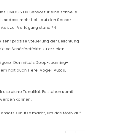
ans CMOS 5 HR Sensor für eine schnelle
t, sodass mehr Licht auf den Sensor
chkeit zur Verfügung stand.*4
ne sehr präzise Steuerung der Belichtung
ktive Schärfeeffekte zu erzielen.
euen Passworts wird an deine E-
ligenz. Der mittels Deep-Learning-
rn hält auch Tiere, Vögel, Autos,
would like to hear from us
rastreiche Tonalität. Es stehen somit
t werden können.
konto eröffnen und akzeptiere die
Sensors zunutze macht, um das Motiv auf