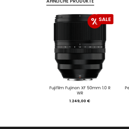
ÄHNLICHE PRODUKTE
%
%
SALE
iko digital ED 40-
Fujifilm Fujinon XF 50mm 1.0 R
P
m 2.8 PRO
WR
299,00
€
1.249,00
€