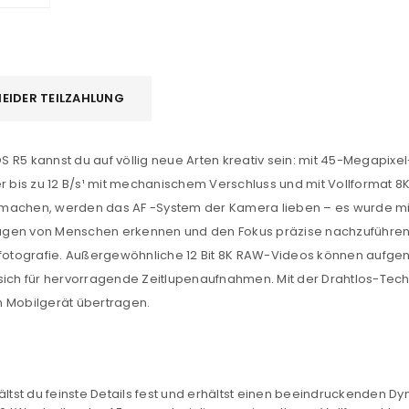
EIDER TEILZAHLUNG
R5 kannst du auf völlig neue Arten kreativ sein: mit 45-Megapixel-
 bis zu 12 B/s¹ mit mechanischem Verschluss und mit
Vollformat
8K
n machen, werden das
AF
-System der Kamera lieben – es wurde mit
ugen von Menschen erkennen und den Fokus präzise nachzuführen.
erfotografie. Außergewöhnliche
12 Bit
8K RAW-Videos können aufge
sich für hervorragende Zeitlupenaufnahmen. Mit der Drahtlos-Tec
n Mobilgerät übertragen.
ältst du feinste Details fest und erhältst einen beeindruckenden 