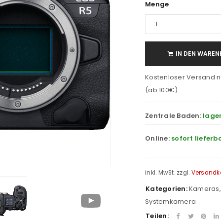
Menge
IN DEN WAREN
Kostenloser Versand n
(ab 100€)
Zentrale Baden:
lage
Online:
sofort lieferb
inkl. MwSt.
zzgl.
Versandk
Kategorien:
Kameras
Systemkamera
Teilen: