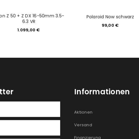
kon Z 50 + Z DX 16-50mm 3.5-
Polaroid Now schwarz
6.3 VR
99,00
€
1.099,00
€
tter
Informationen
Aktionen
Versand
Finanzierung