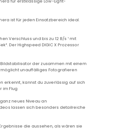
era für erstklassige
Low-Light-
era ist für jeden Einsatzbereich ideal.
hen Verschluss und bis zu 12
B/s
¹ mit
Sek³. Der Highspeed DIGIC X Prozessor
 Bildstabilisator der zusammen mit einem
ermöglicht unauffälliges Fotografieren
 erkennt, kannst du zuverlässig auf sich
 im Flug
 ganz neues Niveau an
deos lassen sich besonders detailreiche
 Ergebnisse die aussehen, als wären sie