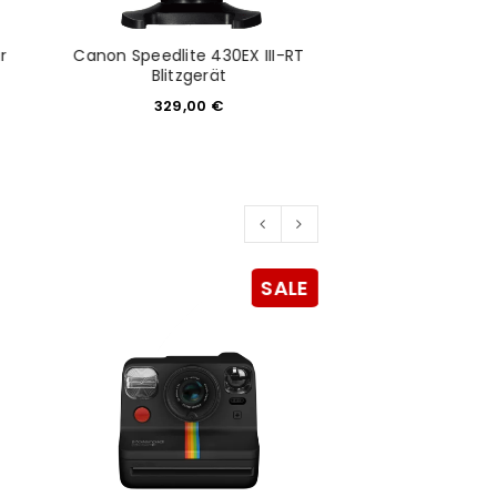
r
Canon Speedlite 430EX III-RT
Canon RF 85mm
Blitzgerät
3.199,
329,00
€
SALE