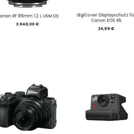
digiCover Displayschutz fü
anon RF 85mm 1.2 L USM DS
Canon EOS R5
3.649,00
€
24,99
€