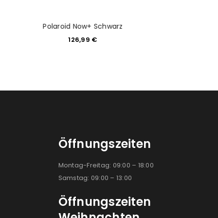
Polaroid Now+ Schwarz
Polaroid N
126,99
€
124,9
Öffnungszeiten
Montag-Freitag: 09:00 – 18:00
Samstag: 09:00 – 13:00
Öffnungszeiten
Weihnachten