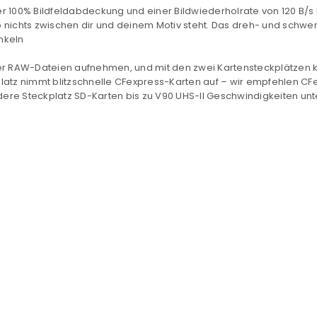
der 100% Bildfeldabdeckung und einer Bildwiederholrate von 120
B/s
 nichts zwischen dir und deinem Motiv steht. Das dreh- und schwenk
nkeln
er RAW-Dateien aufnehmen, und mit den zwei Kartensteckplätzen 
latz nimmt blitzschnelle CFexpress-Karten auf – wir empfehlen CFe
REGISTRIEREN
ere Steckplatz SD-Karten bis zu
V90 UHS-II
Geschwindigkeiten unte
sse
*
E-Mail-Adresse
*
Ein Link zum Erstellen eines n
Mail-Adresse gesendet.
NEWSLETTER ABONNIEREN
tzt durch
WP Captcha
Please select all the ways you 
Angemeldet bleiben
Ich stimme zu