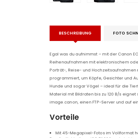
BESCHREIBUNG
FOTO SCHN
Egal was du aufnimmst – mit der Canon EOS 
Reihenaufnahmen mit elektronischem oder
Porträt-, Reise- und Hochzeitsaufnahme
e
programmiert, um Köpfe, Gesichter und A
Hunde und sogar Vögel – ideal für die Ti
Material mit Bildraten bis zu 120
B/s
eignet 
image.canon, einen FTP-Server und auf ei
Vorteile
Mit 45-Megapixel-Fotos im Vollformat h