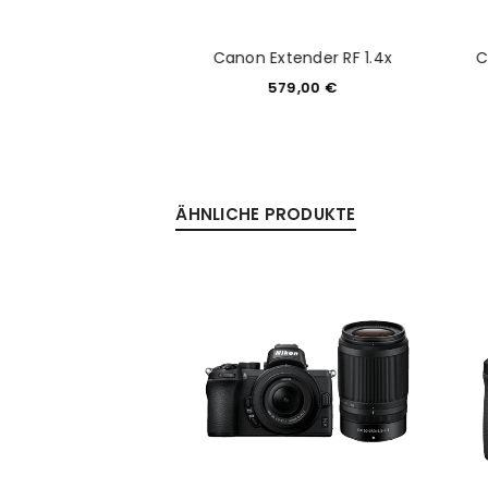
00mm F11 IS STM
Canon Extender RF 1.4x
C
79,00
€
579,00
€
ÄHNLICHE PRODUKTE