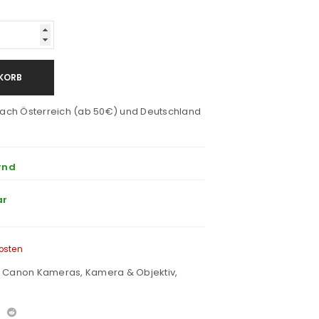
KORB
ach Österreich (ab 50€) und Deutschland
rnd
ar
osten
,
Canon Kameras
,
Kamera & Objektiv
,