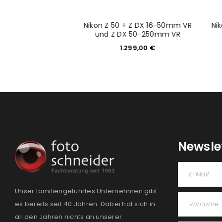
+ Z 24-200mm 4.0-
Nikon Z 50 + Z DX 16-50mm VR
Ni
6.3 VR
und Z DX 50-250mm VR
779,00
€
1.299,00
€
Newsle
Unser familiengeführtes Unternehmen gibt
es bereits seit 40 Jahren. Dabei hat sich in
all den Jahren nichts an unserer