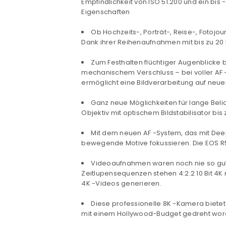
Empfindlichkeit von ISO 51.200 und ein bis
Eigenschaften
Ob Hochzeits-, Porträt-, Reise-, Fotojo
Dank ihrer Reihenaufnahmen mit bis zu 20
Zum Festhalten flüchtiger Augenblicke 
mechanischem Verschluss – bei voller
AF
ermöglicht eine Bildverarbeitung auf neu
Ganz neue Möglichkeiten für lange Beli
Objektiv mit optischem Bildstabilisator bis
Mit dem neuen
AF
-System, das mit Dee
bewegende Motive fokussieren. Die EOS R5
Videoaufnahmen waren noch nie so gu
Zeitlupensequenzen stehen
4:2:2 10 Bit
4K 
4K
-Videos generieren.
Diese professionelle
8K
-Kamera biete
mit einem Hollywood-Budget gedreht word