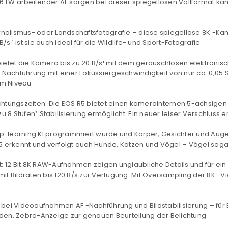
 -6 LW arbeitender
AF
sorgen bei dieser spiegellosen
Vollformat
kam
urnalismus- oder Landschaftsfotografie – diese spiegellose
8K
-Kam
B/s
¹ ist sie auch ideal für die Wildlife- und Sport-Fotografie
bietet die Kamera bis zu 20 B/s¹ mit dem geräuschlosen elektronisc
-Nachführung mit einer Fokussiergeschwindigkeit von nur ca. 0,05 
em Niveau
chtungszeiten: Die EOS R5 bietet einen kamerainternen 5-achsigen
 zu 8 Stufen² Stabilisierung ermöglicht. Ein neuer leiser Verschluss 
p-learning KI programmiert wurde und Körper, Gesichter und Augen
 erkennt und verfolgt auch Hunde, Katzen und Vögel – Vögel sogar
t:
12 Bit
8K RAW-Aufnahmen zeigen unglaubliche Details und für ein
mit Bildraten bis 120
B/s
zur Verfügung. Mit Oversampling der
8K
-Vi
t bei Videoaufnahmen
AF
-Nachführung und Bildstabilisierung – für
en. Zebra-Anzeige zur genauen Beurteilung der Belichtung