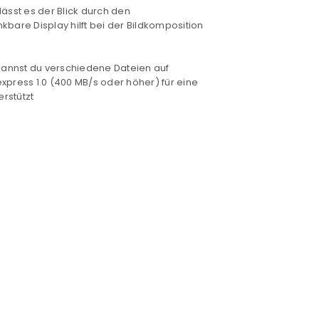
lässt es der Blick durch den
bare Display hilft bei der Bildkomposition
kannst du verschiedene Dateien auf
xpress 1.0 (400 MB/s oder höher) für eine
rstützt
euen Passworts wird an deine E-
would like to hear from us