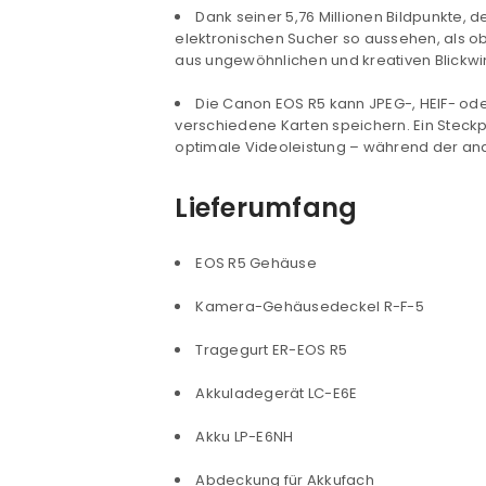
Dank seiner 5,76 Millionen Bildpunkte, 
elektronischen Sucher so aussehen, als ob
aus ungewöhnlichen und kreativen Blickwi
Die Canon EOS R5 kann JPEG-, HEIF- od
verschiedene Karten speichern. Ein Steckp
ANMELDEN
optimale Videoleistung – während der and
Benutzername oder E-Mail-Adre
Lieferumfang
EOS R5 Gehäuse
Passwort
*
Kamera-Gehäusedeckel R-F-5
Tragegurt ER-EOS R5
Akkuladegerät LC-E6E
Anmeldeformular geschü
Akku LP-E6NH
ANMELDEN
Abdeckung für Akkufach