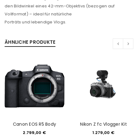
Angemeldet bleiben
ANMELDEN
den Bildwinkel eines 42-mm-Objektivs (bezogen auf
Vollformat) – ideal für natürliche
PASSWORT VERGESSEN?
Porträts und lebendige Vlogs.
ÄHNLICHE PRODUKTE
REGISTRIEREN
E-Mail-Adresse
*
Ein Link zum Erstellen eines neuen Passworts wird an
deine E-Mail-Adresse gesendet.
NEWSLETTER ABONNIEREN
Please select all the ways you would like to hear from
Canon EOS R5 Body
Nikon Z fc Vlogger Kit
us
2.799,00
€
1.279,00
€