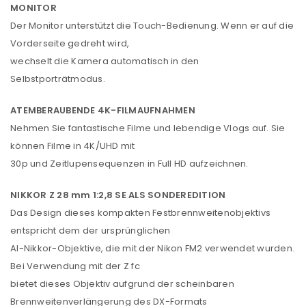
MONITOR
Der Monitor unterstützt die Touch-Bedienung. Wenn er auf die
Vorderseite gedreht wird,
wechselt die Kamera automatisch in den
Selbstporträtmodus.
ATEMBERAUBENDE 4K-FILMAUFNAHMEN
ANMELDEN
Nehmen Sie fantastische Filme und lebendige Vlogs auf. Sie
können Filme in 4K/UHD mit
Benutzername oder E-Mail-Adresse
*
30p und Zeitlupensequenzen in Full HD aufzeichnen.
NIKKOR Z 28 mm 1:2,8 SE ALS SONDEREDITION
Das Design dieses kompakten Festbrennweitenobjektivs
Passwort
*
entspricht dem der ursprünglichen
AI-Nikkor-Objektive, die mit der Nikon FM2 verwendet wurden.
Bei Verwendung mit der Z fc
bietet dieses Objektiv aufgrund der scheinbaren
Anmeldeformular geschützt durch
WP Captcha
Brennweitenverlängerung des DX-Formats