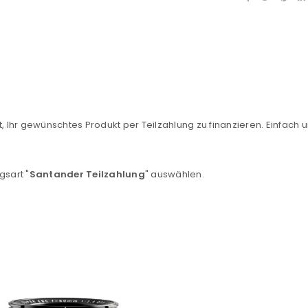
, Ihr gewünschtes Produkt per Teilzahlung zu finanzieren. Einfach u
REGISTRIEREN
gsart "
Santander Teilzahlung
" auswählen.
sse
*
E-Mail-Adresse
*
Ein Link zum Erstellen eines n
Mail-Adresse gesendet.
NEWSLETTER ABONNIEREN