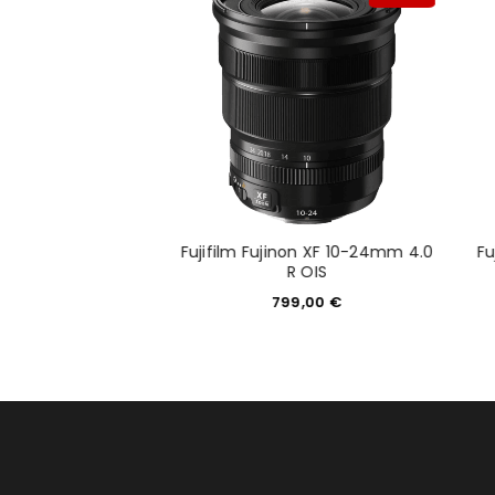
Anmeldeformular geschü
ANMELDEN
PASSWORT VERGESSEN?
Fujifilm Fujinon XF 10-24mm 4.0
Fu
inon XF 56mm 1.2 R
R OIS
99,00
€
799,00
€