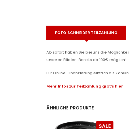
FOTO SCHNEIDER TEILZAHLUNG
Ab sofort haben Sie bei uns die Möglichkeit
unseren Filialen. Bereits ab 100€ möglich!
ANMELDEN
e
Für Online-Finanzierung einfach als Zahlun
Benutzername oder E-Mail-Adre
Mehr Infos zur Teilzahlung gibt's hier
Passwort
*
ÄHNLICHE PRODUKTE
SALE