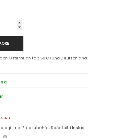
KORB
ach Österreich (ab 50€) und Deutschland
rnd
ar
osten
alogfilme
,
Fotozubehör
,
Sofortbild Instax