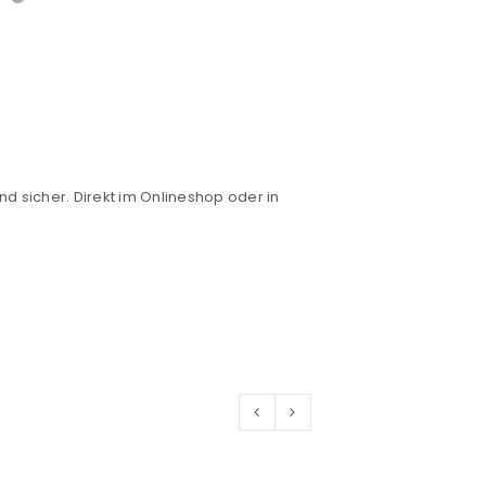
nd sicher. Direkt im Onlineshop oder in
euen Passworts wird an deine E-