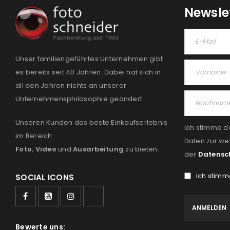
Newsle
Unser familiengeführtes Unternehmen gibt
es bereits seit 40 Jahren. Dabei hat sich in
all den Jahren nichts an unserer
Unternehmensphilosophie geändert:
Unseren Kunden das beste Einkaufserlebnis
Ich stimme d
im Bereich
Daten zur we
Foto
,
Video
und
Ausarbeitung
zu bieten.
der
Datensc
Ich stimm
SOCIAL ICONS
Bewerte uns: