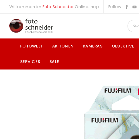
Willkommen im
Foto Schneider
Onlineshop
Follow:
FOTOWELT
AKTIONEN
KAMERAS
OBJEKTIVE
SERVICES
SALE
a