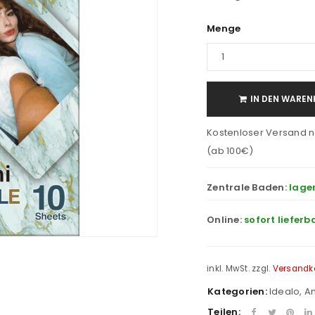
Menge
IN DEN WAREN
Kostenloser Versand n
(ab 100€)
Zentrale Baden:
lage
Online:
sofort lieferb
inkl. MwSt.
zzgl.
Versandk
Kategorien:
Idealo
,
An
Teilen: