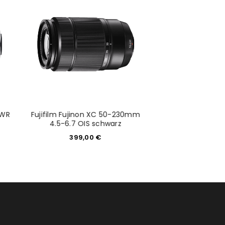
would like to hear from us
konto eröffnen und akzeptiere die
 WR
Fujifilm Fujinon XC 50-230mm
Fujinon XF 100-
4.5-6.7 OIS schwarz
R LM OIS WR inkl.
399,00
€
2.099,