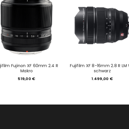
tzt durch
WP Captcha
Please select all the ways you 
Angemeldet bleiben
Ich stimme zu
Ja, ich möchte ein Kunden
Datenschutzerklärung
.
*
REGISTRIEREN
jifilm Fujinon XF 60mm 2.4 R
Fujifilm XF 8-16mm 2.8 R LM
Makro
schwarz
519,00
€
1.499,00
€