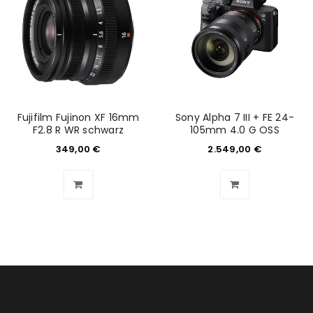
Fujifilm Fujinon XF 16mm
Sony Alpha 7 III + FE 24-
F2.8 R WR schwarz
105mm 4.0 G OSS
349,00
€
2.549,00
€
ANMELDEN
Benutzername oder E-Mail-Adresse
*
Passwort
*