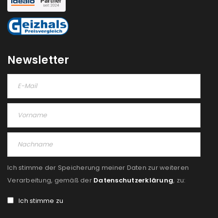
NEWSLETTER ABONNIEREN
Please select all the ways you would like to hear from
us
Newsletter
Ich stimme zu
Ja, ich möchte ein Kundenkonto eröffnen und
akzeptiere die
Datenschutzerklärung
.
*
REGISTRIEREN
Ich stimme der Speicherung meiner Daten zur weiteren
Verarbeitung, gemäß der
Datenschutzerklärung
, zu:
Ich stimme zu