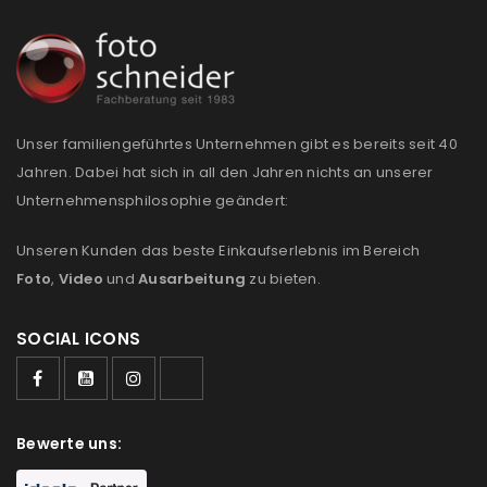
Anmeldeformular geschützt durch
WP Captcha
Angemeldet bleiben
ANMELDEN
Unser familiengeführtes Unternehmen gibt es bereits seit 40
Jahren. Dabei hat sich in all den Jahren nichts an unserer
PASSWORT VERGESSEN?
Unternehmensphilosophie geändert:
Unseren Kunden das beste Einkaufserlebnis im Bereich
REGISTRIEREN
Foto
,
Video
und
Ausarbeitung
zu bieten.
E-Mail-Adresse
*
SOCIAL ICONS
Ein Link zum Erstellen eines neuen Passworts wird an
Bewerte uns:
deine E-Mail-Adresse gesendet.