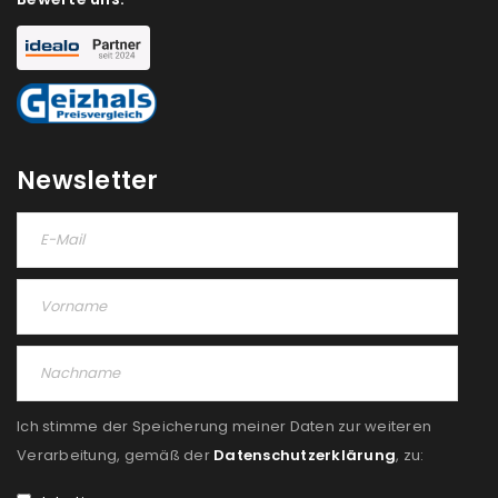
NEWSLETTER ABONNIEREN
Please select all the ways you would like to hear from
us
Ich stimme zu
Newsletter
Ja, ich möchte ein Kundenkonto eröffnen und
akzeptiere die
Datenschutzerklärung
.
*
REGISTRIEREN
Ich stimme der Speicherung meiner Daten zur weiteren
Verarbeitung, gemäß der
Datenschutzerklärung
, zu: