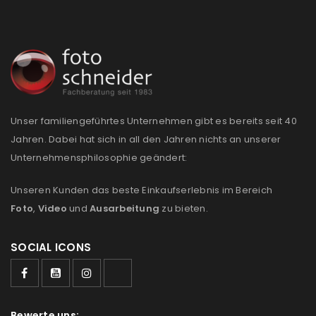
Anmeldeformular geschützt durch
WP Captcha
Angemeldet bleiben
ANMELDEN
Unser familiengeführtes Unternehmen gibt es bereits seit 40
PASSWORT VERGESSEN?
Jahren. Dabei hat sich in all den Jahren nichts an unserer
Unternehmensphilosophie geändert:
REGISTRIEREN
Unseren Kunden das beste Einkaufserlebnis im Bereich
Foto
,
Video
und
Ausarbeitung
zu bieten.
E-Mail-Adresse
*
SOCIAL ICONS
Ein Link zum Erstellen eines neuen Passworts wird an
deine E-Mail-Adresse gesendet.
Bewerte uns: