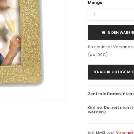
Menge
IN DEN WAREN
Kostenloser Versand n
(ab 100€)
BENACHRICHTIGE MIC
Zentrale Baden:
nich
Online:
Derzeit nicht 
werden)
inkl. MwSt.
zzgl.
Versandk