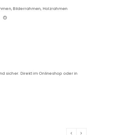
ahmen
,
Bilderrahmen
,
Holzrahmen
nd sicher. Direkt im Onlineshop oder in
euen Passworts wird an deine E-