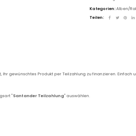
Kategorien:
Alben/R
Teilen:
, Ihr gewünschtes Produkt per Teilzahlung zu finanzieren. Einfach u
REGISTRIEREN
sse
*
E-Mail-Adresse
*
gsart "
Santander Teilzahlung
" auswählen.
Ein Link zum Erstellen eines n
Mail-Adresse gesendet.