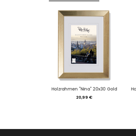
Anmeldeformular geschü
ANMELDEN
PASSWORT VERGESSEN?
 "Rondo" 30x40
Holzrahmen "Nina" 20x30 Gold
Ho
kelbraun
20,99
€
8,95
€