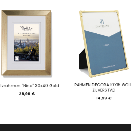
NEWSLETTER ABONNIEREN
tzt durch
WP Captcha
Please select all the ways you 
Angemeldet bleiben
Ich stimme zu
Ja, ich möchte ein Kunden
Datenschutzerklärung
.
*
REGISTRIEREN
RAHMEN DECORA 10X15 GOL
lzrahmen "Nina" 30x40 Gold
ZILVERSTAD
28,99
€
14,99
€