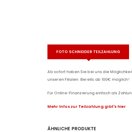
FOTO SCHNEIDER TEILZAHLUNG
e
Ab sofort haben Sie bei uns die Möglichkeit
ANMELDEN
unseren Filialen. Bereits ab 100€ möglich!
Benutzername oder E-Mail-Adre
Für Online-Finanzierung einfach als Zahlun
Mehr Infos zur Teilzahlung gibt's hier
Passwort
*
ÄHNLICHE PRODUKTE