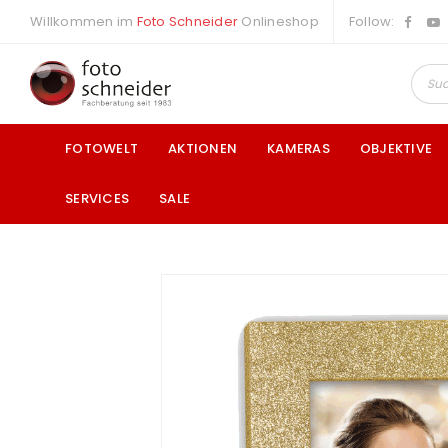
Willkommen im
Foto Schneider
Onlineshop
Follow:
FOTOWELT
AKTIONEN
KAMERAS
OBJEKTIVE
SERVICES
SALE
a