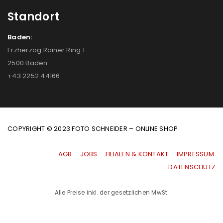
Standort
Baden:
Erzherzog Rainer Ring 1
2500 Baden
+43 2252 44166
COPYRIGHT © 2023 FOTO SCHNEIDER – ONLINE SHOP
AGB
|
JOBS
|
FILIALEN & KONTAKT
|
IMPRESSUM
|
DATENSCHUTZ
Alle Preise inkl. der gesetzlichen MwSt.