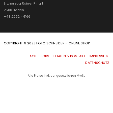
Erzherzog Rainer Ring 1
2500 Baden
+43 2252 44166
COPYRIGHT © 2023 FOTO SCHNEIDER – ONLINE SHOP
AGB
|
JOBS
|
FILIALEN & KONTAKT
|
IMPRESSUM
|
DATENSCHUTZ
Alle Preise inkl. der gesetzlichen MwSt.