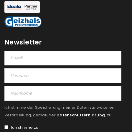
NEWSLETTER ABONNIEREN
Please select all the ways you would like to hear from
us
Newsletter
Ich stimme zu
Ja, ich möchte ein Kundenkonto eröffnen und
akzeptiere die
Datenschutzerklärung
.
*
REGISTRIEREN
Ich stimme der Speicherung meiner Daten zur weiteren
Verarbeitung, gemäß der
Datenschutzerklärung
, zu:
Ich stimme zu