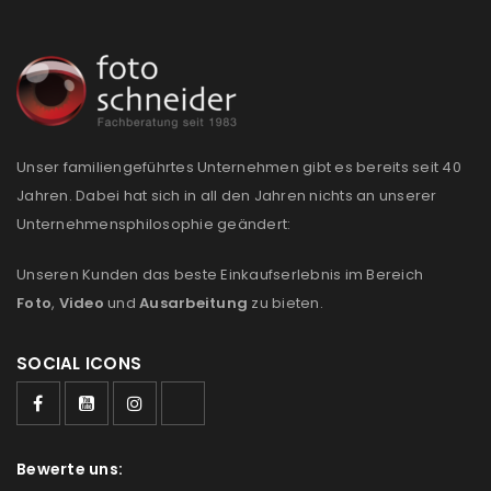
Anmeldeformular geschützt durch
WP Captcha
Angemeldet bleiben
ANMELDEN
Unser familiengeführtes Unternehmen gibt es bereits seit 40
Jahren. Dabei hat sich in all den Jahren nichts an unserer
PASSWORT VERGESSEN?
Unternehmensphilosophie geändert:
Unseren Kunden das beste Einkaufserlebnis im Bereich
REGISTRIEREN
Foto
,
Video
und
Ausarbeitung
zu bieten.
E-Mail-Adresse
*
SOCIAL ICONS
Ein Link zum Erstellen eines neuen Passworts wird an
deine E-Mail-Adresse gesendet.
Bewerte uns: