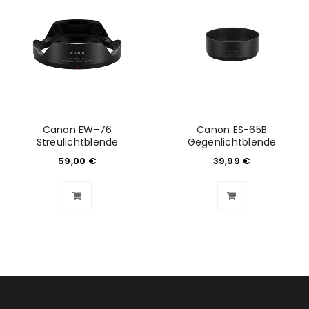
Canon EW-76
Canon ES-65B
Streulichtblende
Gegenlichtblende
59,00
€
39,99
€
ANMELDEN
Benutzername oder E-Mail-Adresse
*
Passwort
*