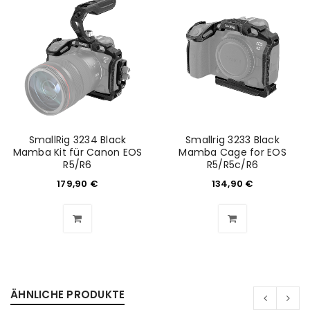
deine E-Mail-Adresse gesendet.
NEWSLETTER ABONNIEREN
Please select all the ways you would like to hear from
us
Ich stimme zu
SmallRig 3234 Black
Smallrig 3233 Black
Ja, ich möchte ein Kundenkonto eröffnen und
Mamba Kit für Canon EOS
Mamba Cage for EOS
R5/R6
R5/R5c/R6
akzeptiere die
Datenschutzerklärung
.
*
179,90
€
134,90
€
REGISTRIEREN
ÄHNLICHE PRODUKTE