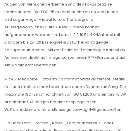
Augen von Menschen erkennen und den Fokus präzise
nachzuführen. Die EOS R5 erkennt auch Katzen und Hunde
und sogar Vögel – ideal für die Tierfotografie.
Außergewöhnliche
12 Bit
8K RAW-Videos können
aufgenommen werden, und das
4:2:2 10 Bit
4K
-Material mit
Bildraten bis zu 120
B/s
eignet sich für hervorragende
Zeitlupenaufnahmen. Mit der Drahtlos-Technologie kannst du
Aufnahmen direkt auf image.canon, einen FTP-Server und auf
ein Mobilgerät übertragen.
Mit 45-Megapixel-Fotos im Vollformat hältst du feinste Details
fest und erhältst einen beeindruckenden Dynamikumfang. Die
maximale ISO-Empfindlichkeit von ISO 51.200 und ein bis -6 LW
arbeitender AF sorgen bei dieser spiegellosen
Vollformatkamera für erstklassige Low-Light-Eigenschaften
Ob Hochzeits-, Porträt-, Reise-, Fotojournalismus- oder
Landschaftsfotografie – diese spiegellose 8K-Kamera ist für