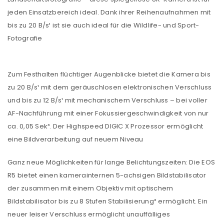
jeden Einsatzbereich ideal. Dank ihrer Reihenaufnahmen mit
bis zu 20 B/s¹ ist sie auch ideal für die Wildlife- und Sport-
Fotografie
Zum Festhalten flüchtiger Augenblicke bietet die Kamera bis
zu 20 B/s¹ mit dem geräuschlosen elektronischen Verschluss
und bis zu 12 B/s¹ mit mechanischem Verschluss – bei voller
AF-Nachführung mit einer Fokussiergeschwindigkeit von nur
ca. 0,05 Sek³. Der Highspeed DIGIC X Prozessor ermöglicht
eine Bildverarbeitung auf neuem Niveau
Ganz neue Möglichkeiten für lange Belichtungszeiten: Die EOS
R5 bietet einen kamerainternen 5-achsigen Bildstabilisator
der zusammen mit einem Objektiv mit optischem
Bildstabilisator bis zu 8 Stufen Stabilisierung² ermöglicht. Ein
neuer leiser Verschluss ermöglicht unauffälliges