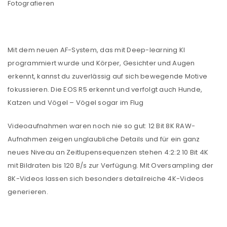
Fotografieren
Mit dem neuen AF-System, das mit Deep-learning KI
programmiert wurde und Körper, Gesichter und Augen
erkennt, kannst du zuverlässig auf sich bewegende Motive
fokussieren. Die EOS R5 erkennt und verfolgt auch Hunde,
Katzen und Vögel – Vögel sogar im Flug
Videoaufnahmen waren noch nie so gut: 12 Bit 8K RAW-
Aufnahmen zeigen unglaubliche Details und für ein ganz
neues Niveau an Zeitlupensequenzen stehen 4:2:2 10 Bit 4K
mit Bildraten bis 120 B/s zur Verfügung. Mit Oversampling der
8K-Videos lassen sich besonders detailreiche 4K-Videos
generieren.