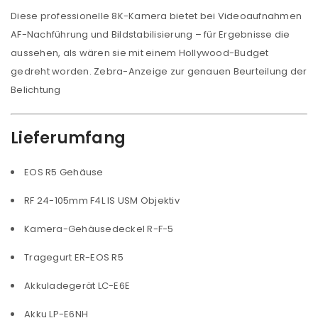
Diese professionelle 8K-Kamera bietet bei Videoaufnahmen
AF-Nachführung und Bildstabilisierung – für Ergebnisse die
aussehen, als wären sie mit einem Hollywood-Budget
gedreht worden. Zebra-Anzeige zur genauen Beurteilung der
Belichtung
Lieferumfang
EOS R5 Gehäuse
RF 24-105mm F4L IS USM Objektiv
Kamera-Gehäusedeckel R-F-5
ANMELDEN
Tragegurt ER-EOS R5
Benutzername oder E-Mail-Adresse
*
Akkuladegerät LC-E6E
Akku LP-E6NH