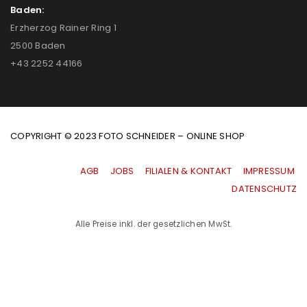
Baden:
Erzherzog Rainer Ring 1
2500 Baden
+43 2252 44166
COPYRIGHT © 2023 FOTO SCHNEIDER – ONLINE SHOP
AGB
|
JOBS
|
FILIALEN & KONTAKT
|
IMPRESSUM
|
DATENSCHUTZ
Alle Preise inkl. der gesetzlichen MwSt.