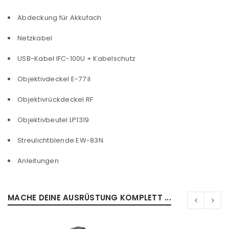
Passwort
*
Abdeckung für Akkufach
Netzkabel
USB-Kabel IFC-100U + Kabelschutz
Anmeldeformular geschützt durch
WP Captcha
Angemeldet bleiben
Objektivdeckel E-77 II
ANMELDEN
Objektivrückdeckel RF
PASSWORT VERGESSEN?
Objektivbeutel LP1319
Streulichtblende EW-83N
REGISTRIEREN
Anleitungen
E-Mail-Adresse
*
MACHE DEINE AUSRÜSTUNG KOMPLETT ...
Ein Link zum Erstellen eines neuen Passworts wird an