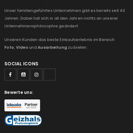
Please select all the ways you would like to hear from
Unser familiengeführtes Unternehmen gibt es bereits seit 40
us
Jahren. Dabei hat sich in all den Jahren nichts an unserer
Ich stimme zu
Unternehmensphilosophie geändert:
Ja, ich möchte ein Kundenkonto eröffnen und
Unseren Kunden das beste Einkaufserlebnis im Bereich
akzeptiere die
Datenschutzerklärung
.
*
Foto
,
Video
und
Ausarbeitung
zu bieten.
SOCIAL ICONS
REGISTRIEREN
Bewerte uns: