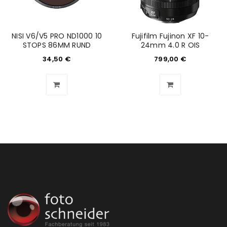
Anmeldeformular geschützt durch
WP Captcha
Angemeldet bleiben
ANMELDEN
NISI V6/V5 PRO ND1000 10
Fujifilm Fujinon XF 10-
STOPS 86MM RUND
24mm 4.0 R OIS
34,50
€
799,00
€
PASSWORT VERGESSEN?
REGISTRIEREN
E-Mail-Adresse
*
Ein Link zum Erstellen eines neuen Passworts wird an
deine E-Mail-Adresse gesendet.
NEWSLETTER ABONNIEREN