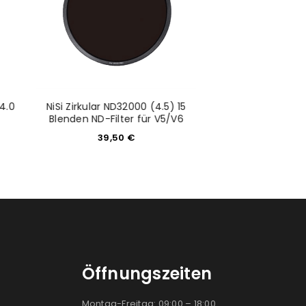
4.0
NiSi Zirkular ND32000 (4.5) 15
Lowepro Pro Runne
Blenden ND-Filter für V5/V6
Rucksack 
39,50
€
179,0
Öffnungszeiten
Montag-Freitag: 09:00 – 18:00