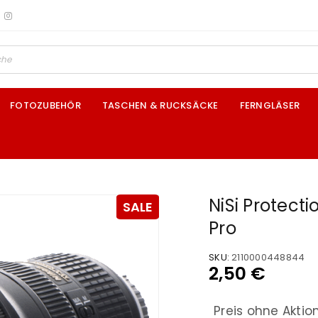
FOTOZUBEHÖR
TASCHEN & RUCKSÄCKE
FERNGLÄSER
NiSi Protect
SALE
Pro
SKU:
2110000448844
2,50
€
Preis ohne Aktio