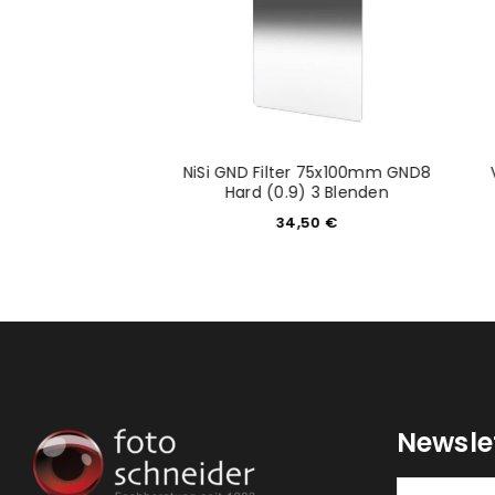
ät: Eschenbach
NiSi GND Filter 75x100mm GND8
 Sektor D
Hard (0.9) 3 Blenden
50,00
€
34,50
€
Newsle