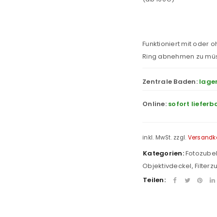
Funktioniert mit oder 
Ring abnehmen zu mü
Zentrale Baden:
lage
Online:
sofort lieferb
inkl. MwSt.
zzgl.
Versandk
Kategorien:
Fotozube
Objektivdeckel
,
Filter
Teilen:
REGISTRIEREN