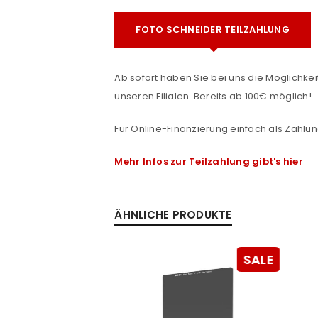
Benutzername oder E-Mail-Adre
FOTO SCHNEIDER TEILZAHLUNG
Passwort
*
Ab sofort haben Sie bei uns die Möglichkeit
unseren Filialen. Bereits ab 100€ möglich!
Für Online-Finanzierung einfach als Zahlun
Anmeldeformular geschü
Mehr Infos zur Teilzahlung gibt's hier
ANMELDEN
PASSWORT VERGESSEN?
ÄHNLICHE PRODUKTE
SALE
SALE