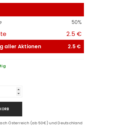
e
50%
ute
2.5 €
g aller Aktionen
2.5 €
tig
KORB
ach Österreich (ab 50€) und Deutschland