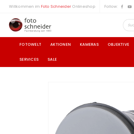
Willkommen im
Foto Schneider
Onlineshop
Follow:
FOTOWELT
AKTIONEN
KAMERAS
OBJEKTIVE
SERVICES
SALE
a