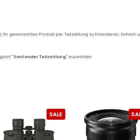
sse
*
E-Mail-Adresse
*
Ein Link zum Erstellen eines n
, Ihr gewünschtes Produkt per Teilzahlung zu finanzieren. Einfach u
Mail-Adresse gesendet.
NEWSLETTER ABONNIEREN
gsart "
Santander Teilzahlung
" auswählen.
tzt durch
WP Captcha
Please select all the ways you 
Angemeldet bleiben
Ich stimme zu
Ja, ich möchte ein Kunden
Datenschutzerklärung
.
*
SALE
SA
REGISTRIEREN