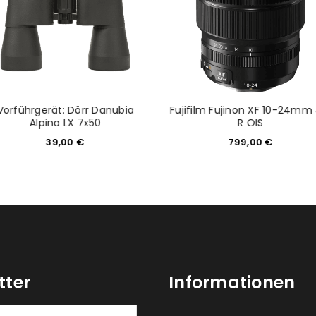
Vorführgerät: Dörr Danubia
Fujifilm Fujinon XF 10-24mm 
Alpina LX 7x50
R OIS
39,00
€
799,00
€
tter
Informationen