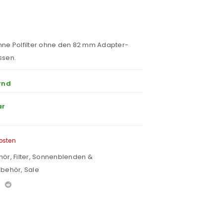
ohne Polfilter ohne den 82 mm Adapter-
ssen.
rnd
ar
osten
hör
,
Filter, Sonnenblenden &
zubehör
,
Sale