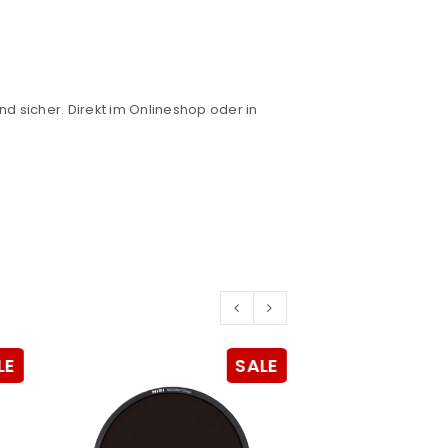
euen Passworts wird an deine E-
nd sicher. Direkt im Onlineshop oder in
would like to hear from us
konto eröffnen und akzeptiere die
LE
SALE