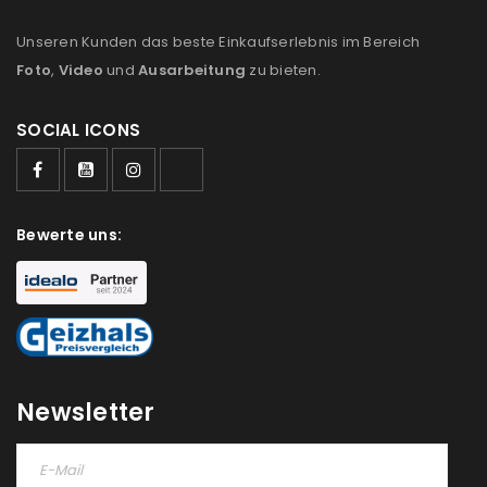
Unseren Kunden das beste Einkaufserlebnis im Bereich
Foto
,
Video
und
Ausarbeitung
zu bieten.
SOCIAL ICONS
ANMELDEN
Bewerte uns:
Benutzername oder E-Mail-Adresse
*
Passwort
*
Newsletter
Anmeldeformular geschützt durch
WP Captcha