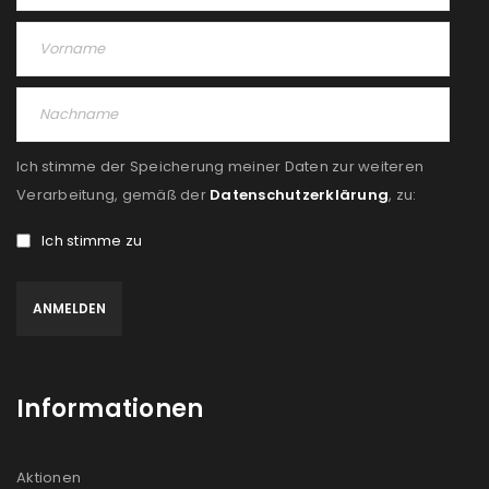
Angemeldet bleiben
ANMELDEN
PASSWORT VERGESSEN?
Ich stimme der Speicherung meiner Daten zur weiteren
REGISTRIEREN
Verarbeitung, gemäß der
Datenschutzerklärung
, zu:
E-Mail-Adresse
*
Ich stimme zu
Ein Link zum Erstellen eines neuen Passworts wird an
deine E-Mail-Adresse gesendet.
NEWSLETTER ABONNIEREN
Informationen
Please select all the ways you would like to hear from
Aktionen
us