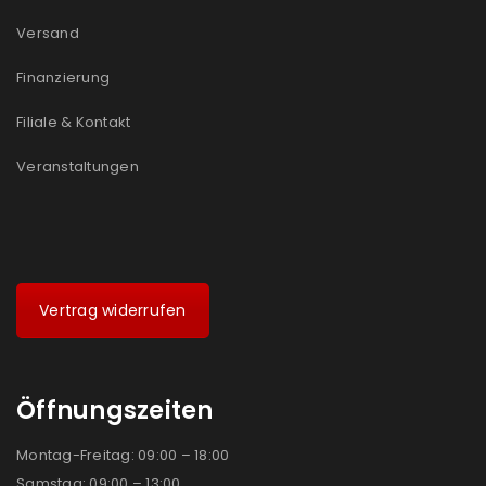
Versand
Ich stimme zu
Finanzierung
Ja, ich möchte ein Kundenkonto eröffnen und
akzeptiere die
Datenschutzerklärung
.
*
Filiale & Kontakt
Veranstaltungen
REGISTRIEREN
Vertrag widerrufen
Öffnungszeiten
Montag-Freitag: 09:00 – 18:00
Samstag: 09:00 – 13:00