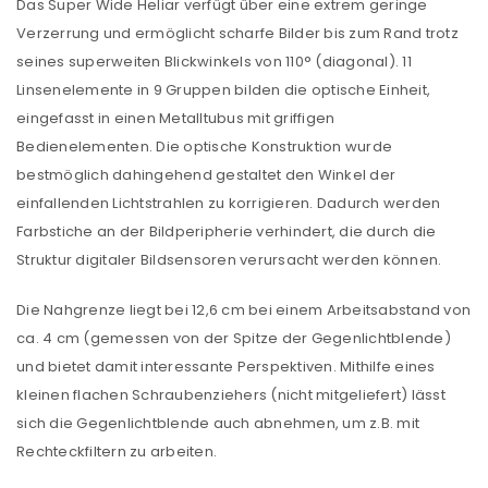
Das Super Wide Heliar verfügt über eine extrem geringe
Verzerrung und ermöglicht scharfe Bilder bis zum Rand trotz
seines superweiten Blickwinkels von 110° (diagonal). 11
Linsenelemente in 9 Gruppen bilden die optische Einheit,
eingefasst in einen Metalltubus mit griffigen
Bedienelementen. Die optische Konstruktion wurde
bestmöglich dahingehend gestaltet den Winkel der
einfallenden Lichtstrahlen zu korrigieren. Dadurch werden
Farbstiche an der Bildperipherie verhindert, die durch die
Struktur digitaler Bildsensoren verursacht werden können.
Die Nahgrenze liegt bei 12,6 cm bei einem Arbeitsabstand von
ca. 4 cm (gemessen von der Spitze der Gegenlichtblende)
und bietet damit interessante Perspektiven. Mithilfe eines
kleinen flachen Schraubenziehers (nicht mitgeliefert) lässt
sich die Gegenlichtblende auch abnehmen, um z.B. mit
Rechteckfiltern zu arbeiten.