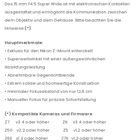
Das 15 mm F4.5 Super Wide ist mit elektronischen Kontakten
ausgestattet und ermöglicht die Kommunikation zwischen
dem Objektiv und dem Gehäuse. Bitte beachten Sie die
Hinweise.
(*)
Hauptmerkmale:
• Exklusiv für den Nikon Z-Mount entwickelt
• Superweitwinkel mit einer außergewöhnlichen
Abbildungsleistung
• Abnehmbare Gegenlichtblende
• Extrem solide und hochwertige Konstruktion
• minimaler Fokusabstand von nur 12,6 cm
• Manueller Fokus für präzise Scharfstellung
(*)
Kompatible Kameras und Firmware
Z7 v3.4 oder höher Z6 v3.4 oder höher
Z50 v2.2 oder höher Z5 v1.2 oder höher
Z6II v1.3 oder höher Z7II v1.3 oder höher