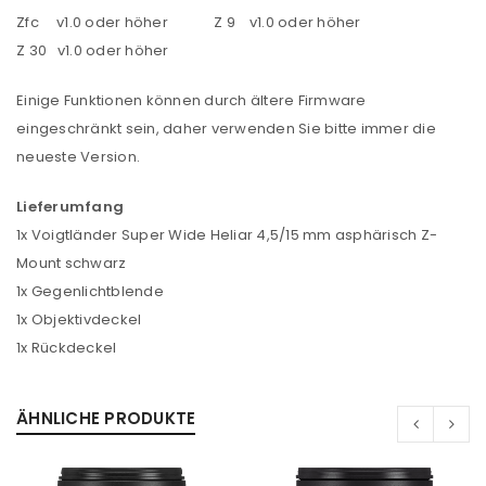
Zfc v1.0 oder höher Z 9 v1.0 oder höher
Z 30 v1.0 oder höher
ANMELDEN
Einige Funktionen können durch ältere Firmware
eingeschränkt sein, daher verwenden Sie bitte immer die
Benutzername oder E-Mail-Adresse
*
neueste Version.
Lieferumfang
Passwort
*
1x Voigtländer Super Wide Heliar 4,5/15 mm asphärisch Z-
Mount schwarz
1x Gegenlichtblende
1x Objektivdeckel
Anmeldeformular geschützt durch
WP Captcha
1x Rückdeckel
Angemeldet bleiben
ANMELDEN
ÄHNLICHE PRODUKTE
PASSWORT VERGESSEN?