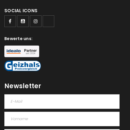
Passwort
*
SOCIAL ICONS
Anmeldeformular geschützt durch
WP Captcha
Bewerte uns:
Angemeldet bleiben
ANMELDEN
PASSWORT VERGESSEN?
REGISTRIEREN
Newsletter
E-Mail-Adresse
*
Ein Link zum Erstellen eines neuen Passworts wird an
deine E-Mail-Adresse gesendet.