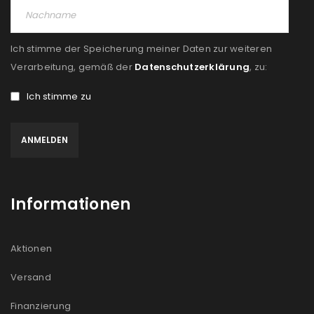
NEWSLETTER ABONNIEREN
Ich stimme der Speicherung meiner Daten zur weiteren
Please select all the ways you would like to hear from
Verarbeitung, gemäß der
Datenschutzerklärung
, zu:
us
Ich stimme zu
Ich stimme zu
Ja, ich möchte ein Kundenkonto eröffnen und
akzeptiere die
Datenschutzerklärung
.
*
Informationen
REGISTRIEREN
Aktionen
Versand
Finanzierung