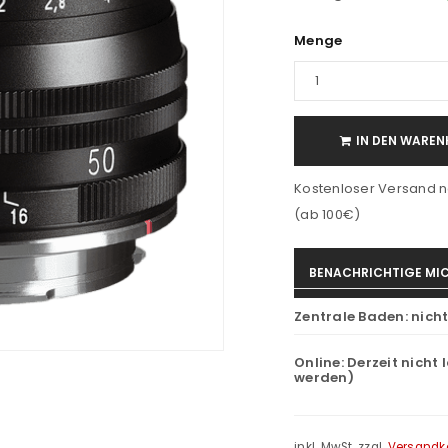
Menge
IN DEN WAREN
Kostenloser Versand n
(ab 100€)
BENACHRICHTIGE MIC
Zentrale Baden:
nich
Online:
Derzeit nicht 
werden)
inkl. MwSt.
zzgl.
Versandk