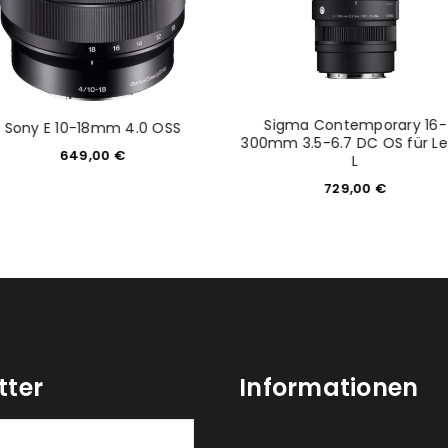
Sigma Contemporary 16-
Sony E 10-18mm 4.0 OSS
300mm 3.5-6.7 DC OS für Le
649,00
€
L
729,00
€
tter
Informationen