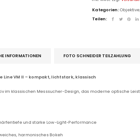
Kategorien:
Objektive
Teilen:
HE INFORMATIONEN
FOTO SCHNEIDER TEILZAHLUNG
ine VM II – kompakt, lichtstark, klassisch
v im klassischen Messsucher-Design, das moderne optische Leistun
härfentiefe und starke Low-Light-Performance
REGISTRIEREN
 weiches, harmonisches Bokeh