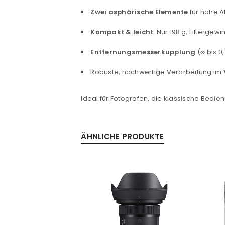
Benutzername oder E-Mail-Adre
Zwei asphärische Elemente
für hohe A
Kompakt & leicht
: Nur 198 g, Filterge
Passwort
*
Entfernungsmesserkupplung
(∞ bis 0
Robuste, hochwertige Verarbeitung im
Anmeldeformular geschü
Ideal für Fotografen, die klassische Bedie
ANMELDEN
ÄHNLICHE PRODUKTE
PASSWORT VERGESSEN?