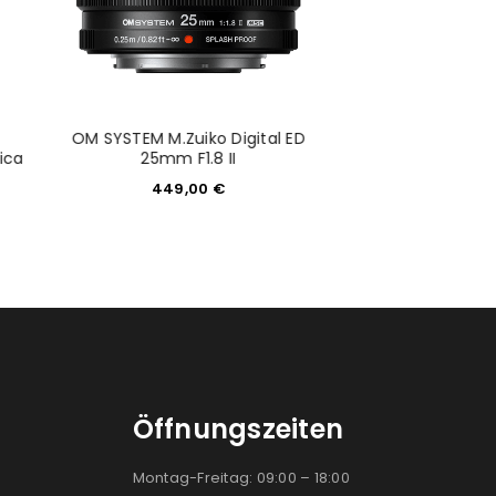
OM SYSTEM M.Zuiko Digital ED
Gebraucht: Hani
ica
25mm F1.8 II
F3.5-4.5 SN:
449,00
€
8,50
Öffnungszeiten
Montag-Freitag: 09:00 – 18:00