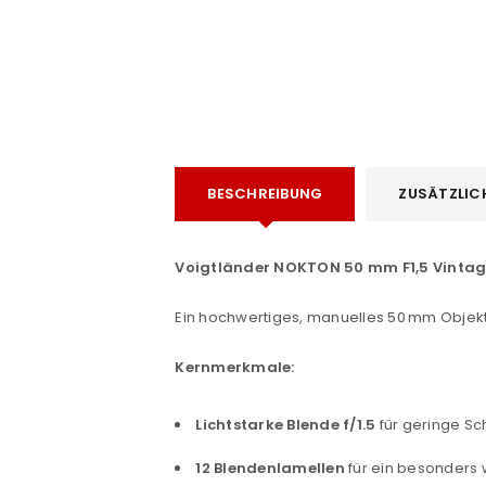
BESCHREIBUNG
ZUSÄTZLIC
e
Voigtländer NOKTON 50 mm F1,5 Vintage L
Ein hochwertiges, manuelles 50 mm Objekti
Kernmerkmale:
Lichtstarke Blende f/1.5
für geringe Sc
ANMELDEN
12 Blendenlamellen
für ein besonders