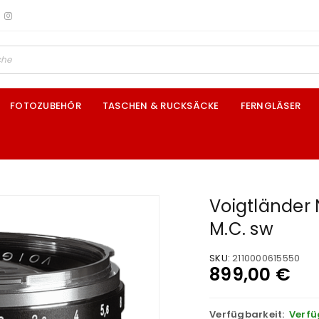
FOTOZUBEHÖR
TASCHEN & RUCKSÄCKE
FERNGLÄSER
Voigtländer 
M.C. sw
SKU:
2110000615550
899,00
€
Verfügbarkeit:
Verfü