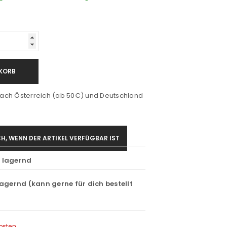
KORB
ach Österreich (ab 50€) und Deutschland
H, WENN DER ARTIKEL VERFÜGBAR IST
t lagernd
lagernd (kann gerne für dich bestellt
osten