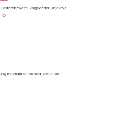
,
Festbrennweite
,
Voigtländer Objektive
g mit zeitloser Ästhetik verbindet.