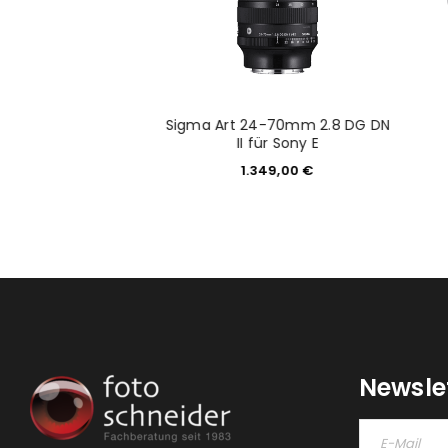
-800 mm F6.3-8 G
Sigma Art 24-70mm 2.8 DG DN
OSS
II für Sony E
999,00
€
1.349,00
€
Newsle