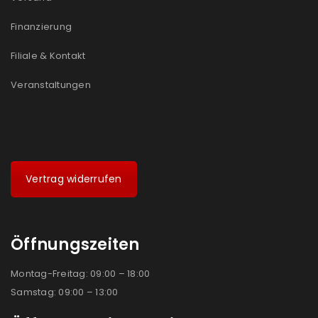
Ich stimme zu
Finanzierung
Ja, ich möchte ein Kundenkonto eröffnen und
Filiale & Kontakt
akzeptiere die
Datenschutzerklärung
.
*
Veranstaltungen
REGISTRIEREN
Vertrag widerrufen
Öffnungszeiten
Montag-Freitag: 09:00 – 18:00
Samstag: 09:00 – 13:00