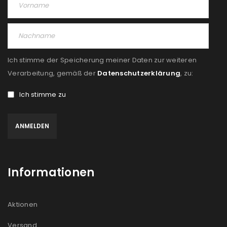
Angemeldet bleiben
ANMELDEN
PASSWORT VERGESSEN?
Ich stimme der Speicherung meiner Daten zur weiteren
REGISTRIEREN
Verarbeitung, gemäß der
Datenschutzerklärung
, zu:
Ich stimme zu
E-Mail-Adresse
*
Ein Link zum Erstellen eines neuen Passworts wird an
deine E-Mail-Adresse gesendet.
Informationen
NEWSLETTER ABONNIEREN
Please select all the ways you would like to hear from
Aktionen
us
Versand