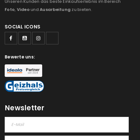
Unseren Kunden das beste Einkaufserlebnis im Bereich
Foto
,
Video
und
Ausarbeitung
zu bieten.
SOCIAL ICONS
ANMELDEN
Bewerte uns:
Benutzername oder E-Mail-Adresse
*
Passwort
*
Newsletter
Anmeldeformular geschützt durch
WP Captcha