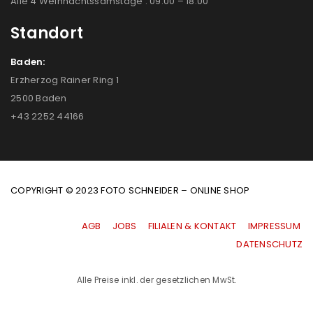
Alle 4 Weihnachtssamstage : 09:00 – 18:00
Standort
Baden:
Erzherzog Rainer Ring 1
2500 Baden
+43 2252 44166
COPYRIGHT © 2023 FOTO SCHNEIDER – ONLINE SHOP
AGB
|
JOBS
|
FILIALEN & KONTAKT
|
IMPRESSUM
|
DATENSCHUTZ
Alle Preise inkl. der gesetzlichen MwSt.