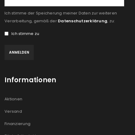
Ein Link zum Erstellen eines neuen Passworts wird an
deine E-Mail-Adresse gesendet.
Ich stimme der Speicherung meiner Daten zur weiteren
Verarbeitung, gemäß der
Datenschutzerklärung
, zu:
NEWSLETTER ABONNIEREN
Ich stimme zu
Please select all the ways you would like to hear from
us
Ich stimme zu
Ja, ich möchte ein Kundenkonto eröffnen und
Informationen
akzeptiere die
Datenschutzerklärung
.
*
Aktionen
REGISTRIEREN
Versand
Finanzierung