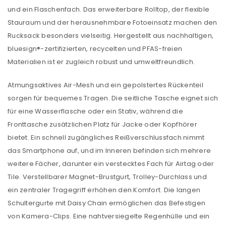
und ein Flaschenfach. Das erweiterbare Rolltop, der flexible
Stauraum und der herausnehmbare Fotoeinsatz machen den
Rucksack besonders vielseitig. Hergestellt aus nachhaltigen,
bluesign®-zertifizierten, recycelten und PFAS-freien
Materialien ist er zugleich robust und umweltfreundlich.
Atmungsaktives Air-Mesh und ein gepolstertes Rückenteil
sorgen für bequemes Tragen. Die seitliche Tasche eignet sich
für eine Wasserflasche oder ein Stativ, während die
Fronttasche zusätzlichen Platz für Jacke oder Kopfhörer
bietet. Ein schnell zugängliches Reißverschlussfach nimmt
das Smartphone auf, und im Inneren befinden sich mehrere
weitere Fächer, darunter ein verstecktes Fach für Airtag oder
Tile. Verstellbarer Magnet-Brustgurt, Trolley-Durchlass und
ein zentraler Tragegriff erhöhen den Komfort. Die langen
Schultergurte mit Daisy Chain ermöglichen das Befestigen
von Kamera-Clips. Eine nahtversiegelte Regenhülle und ein