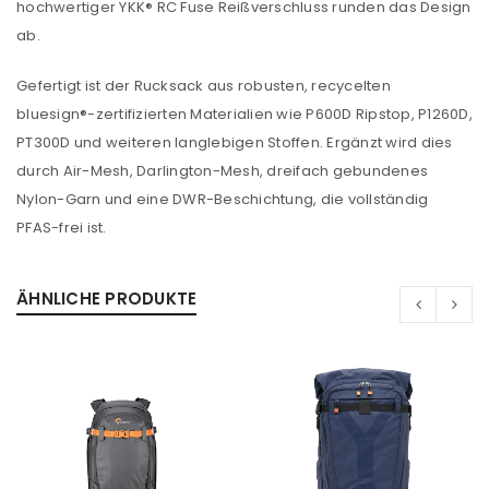
hochwertiger YKK® RC Fuse Reißverschluss runden das Design
ANMELDEN
ab.
Benutzername oder E-Mail-Adresse
*
Gefertigt ist der Rucksack aus robusten, recycelten
bluesign®-zertifizierten Materialien wie P600D Ripstop, P1260D,
PT300D und weiteren langlebigen Stoffen. Ergänzt wird dies
durch Air-Mesh, Darlington-Mesh, dreifach gebundenes
Passwort
*
Nylon-Garn und eine DWR-Beschichtung, die vollständig
PFAS-frei ist.
Anmeldeformular geschützt durch
WP Captcha
ÄHNLICHE PRODUKTE
Angemeldet bleiben
ANMELDEN
PASSWORT VERGESSEN?
REGISTRIEREN