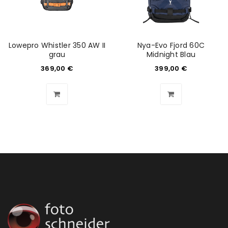
E-Mail-Adresse
*
Lowepro Whistler 350 AW II
Nya-Evo Fjord 60C
grau
Midnight Blau
Ein Link zum Erstellen eines neuen Passworts wird an
369,00
€
399,00
€
deine E-Mail-Adresse gesendet.
NEWSLETTER ABONNIEREN
Please select all the ways you would like to hear from
us
Ich stimme zu
Ja, ich möchte ein Kundenkonto eröffnen und
akzeptiere die
Datenschutzerklärung
.
*
REGISTRIEREN